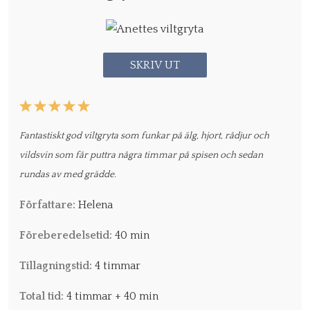
SKRIV UT
1
2
3
4
5
Star
Stars
Stars
Stars
Stars
Fantastiskt god viltgryta som funkar på älg, hjort, rådjur och
vildsvin som får puttra några timmar på spisen och sedan
rundas av med grädde.
Författare:
Helena
Föreberedelsetid:
40 min
Tillagningstid:
4 timmar
Total tid:
4 timmar + 40 min