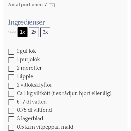
Antal portioner:
7
1
x
Ingredienser
1x
2x
3x
SKALA
1
gul lök
1
purjolök
2
morötter
1
äpple
2
vitlöksklyftor
Ca
1
kg viltkött (t ex rådjur, hjort eller älg)
6
–
7
dl vatten
0.75
dl viltfond
3
lagerblad
0.5
krm vitpeppar, mald