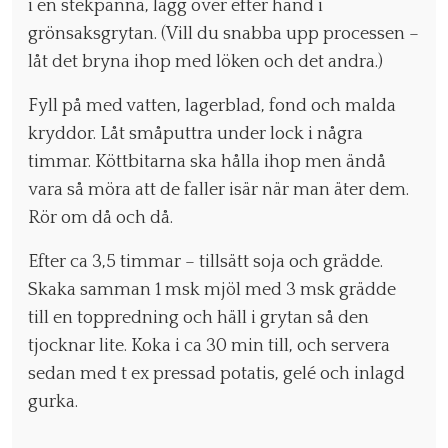
i en stekpanna, lägg över efter hand i
grönsaksgrytan. (Vill du snabba upp processen –
låt det bryna ihop med löken och det andra.)
Fyll på med vatten, lagerblad, fond och malda
kryddor. Låt småputtra under lock i några
timmar. Köttbitarna ska hålla ihop men ändå
vara så möra att de faller isär när man äter dem.
Rör om då och då.
Efter ca 3,5 timmar – tillsätt soja och grädde.
Skaka samman 1 msk mjöl med 3 msk grädde
till en toppredning och häll i grytan så den
tjocknar lite. Koka i ca 30 min till, och servera
sedan med t ex pressad potatis, gelé och inlagd
gurka.