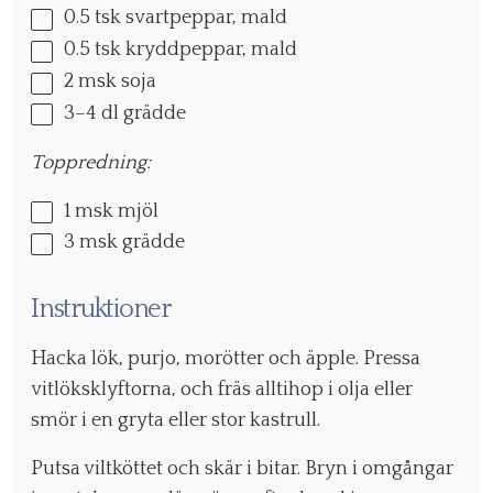
0.5
tsk svartpeppar, mald
0.5
tsk kryddpeppar, mald
2
msk soja
3
–
4
dl grädde
Toppredning:
1
msk mjöl
3
msk grädde
Instruktioner
Hacka lök, purjo, morötter och äpple. Pressa
vitlöksklyftorna, och fräs alltihop i olja eller
smör i en gryta eller stor kastrull.
Putsa viltköttet och skär i bitar. Bryn i omgångar