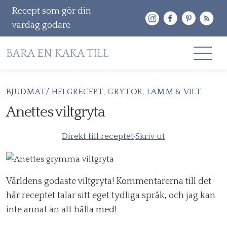
Recept som gör din
vardag godare
Gå
BJUDMAT/ HELGRECEPT
GRYTOR
LAMM & VILT
RECEPT
vidare
Anettes viltgryta
OM MIG
till
innehåll
Direkt till receptet
·
Skriv ut
KONTAKT & PR
Sök
efter:
Världens godaste viltgryta! Kommentarerna till det
här receptet talar sitt eget tydliga språk, och jag kan
inte annat än att hålla med!