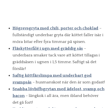
Högrevsgryta med chili, porter och choklad
–
fullständigt underbar gryta där köttet faller isär i
möra bitar efter fyra timmar på spisen.
Fläskytterfilé i ugn med gräddig sås
–
underbara smaker tack vare att köttet tillagas i
gräddsåsen i ugnen i 1,5 timme. Saftigt så det
förslår!
Saftig köttfärslimpa med underbart god
svampsås
– husmanskost när den är som godast!
Snabba lövbiffsgrytan med ädelost, svamp och
bacon
– långkok i all ära, men ibland behöver
det gå fort!