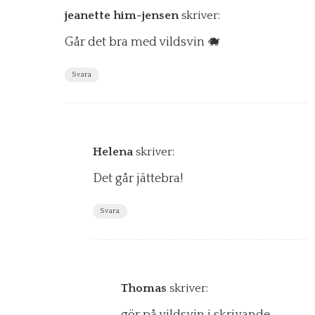
jeanette him-jensen
skriver:
Går det bra med vildsvin 🐗
Svara
Helena
skriver:
Det går jättebra!
Svara
Thomas
skriver:
gör på vildsvin i skrivande