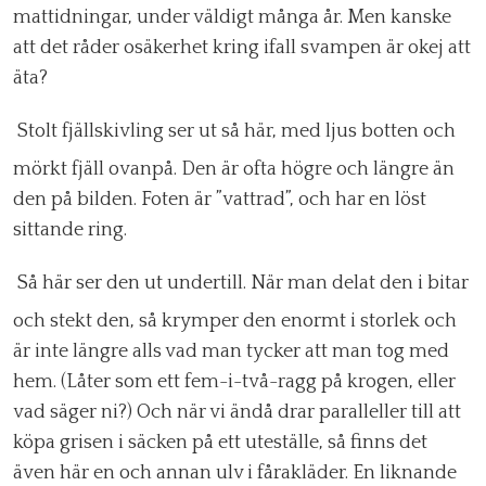
mattidningar, under väldigt många år. Men kanske
att det råder osäkerhet kring ifall svampen är okej att
äta?
Stolt fjällskivling ser ut så här, med ljus botten och
mörkt fjäll ovanpå. Den är ofta högre och längre än
den på bilden. Foten är ”vattrad”, och har en löst
sittande ring.
Så här ser den ut undertill. När man delat den i bitar
och stekt den, så krymper den enormt i storlek och
är inte längre alls vad man tycker att man tog med
hem. (Låter som ett fem-i-två-ragg på krogen, eller
vad säger ni?) Och när vi ändå drar paralleller till att
köpa grisen i säcken på ett uteställe, så finns det
även här en och annan ulv i fårakläder. En liknande