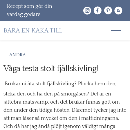
Recept som gör din
vardag godare
Gå
RECEPT
ANDRA
vidare
OM MIG
Våga testa stolt fjällskivling!
till
innehåll
KONTAKT & PR
Brukar ni äta stolt fjällskivling? Plocka hem den,
Sök
steka den och ha den på smörgåsen? Det är en
efter:
jättebra matsvamp, och det brukar finnas gott om
den under den tidiga hösten. Däremot tycker jag inte
att man läser så mycket om den i mattidningarna.
Och då har jag ändå plöjt igenom väldigt många