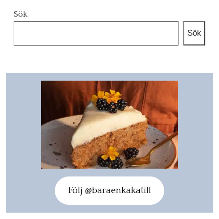
Sök
Sök
Följ @baraenkakatill