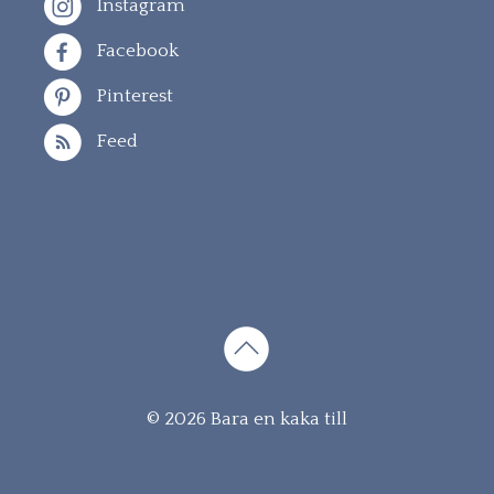
Instagram
Facebook
Pinterest
Feed
Gå
© 2026 Bara en kaka till
vidare
till