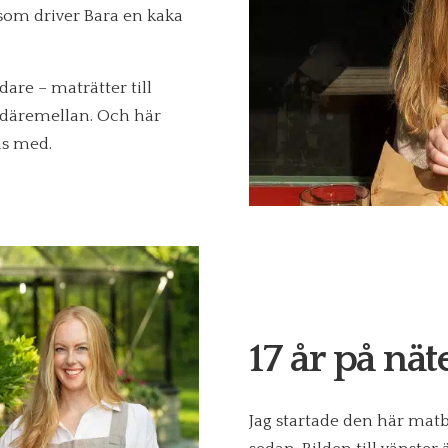
som driver Bara en kaka
dare – maträtter till
t däremellan. Och här
as med.
17 år på nät
Jag startade den här matbl