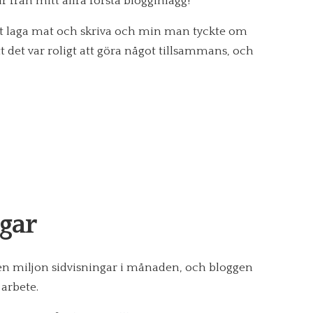
är från mitt allra första blogginlägg!
tt laga mat och skriva och min man tyckte om
att det var roligt att göra något tillsammans, och
ggar
 en miljon sidvisningar i månaden, och bloggen
 arbete.