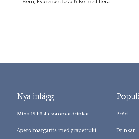
Hem, Expressen Leva & Bo med flera.
Nya inlägg
Populä
Mina 15 bästa sommardrinkar
Bröd
Aperolmargarita med grapefrukt
Drinkar