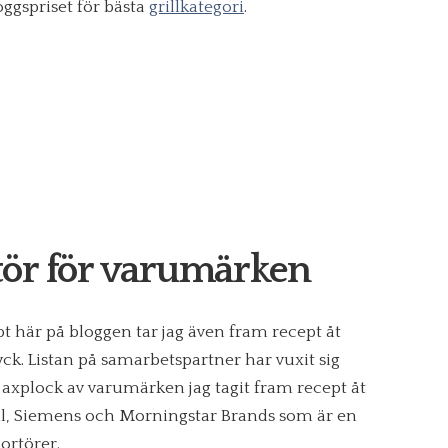
oggspriset för bästa
grillkategori
.
tör för varumärken
pt här på bloggen tar jag även fram recept åt
k. Listan på samarbetspartner har vuxit sig
axplock av varumärken jag tagit fram recept åt
bal, Siemens och Morningstar Brands som är en
ortörer.