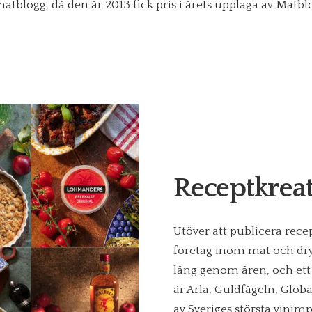
atblogg, då den år 2013 fick pris i årets upplaga av Matbl
Receptkrea
Utöver att publicera rece
företag inom mat och dryc
lång genom åren, och ett 
är Arla, Guldfågeln, Glo
av Sveriges största vinimp