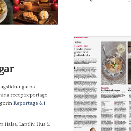
gar
 dagstidningarna
mina receptreportage
egorin
Reportage & i
m Hälsa, Lantliv, Hus &