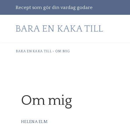
Recept som gör din vardag godare
BARA EN KAKA TILL
>
OM MIG
Gå
vidare
till
innehåll
Sök
Om mig
efter:
HELENA ELM