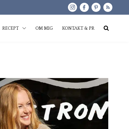
kip
RECEPT
OM MIG
KONTAKT & PR
o
content