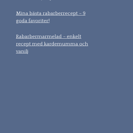
Mina bästa rabarberrecept – 9
goda favoriter!
Rabarbermarmelad – enkelt
recept med kardemumma och
vanilj
Gå
vidare