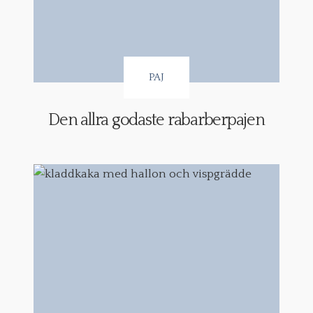
PAJ
Den allra godaste rabarberpajen