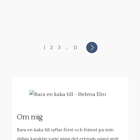
1
2
3
…
11
Om mig
Bara en kaka till syftar först och främst på min
dåliga karaktär varje gång det erbjuds något gott.