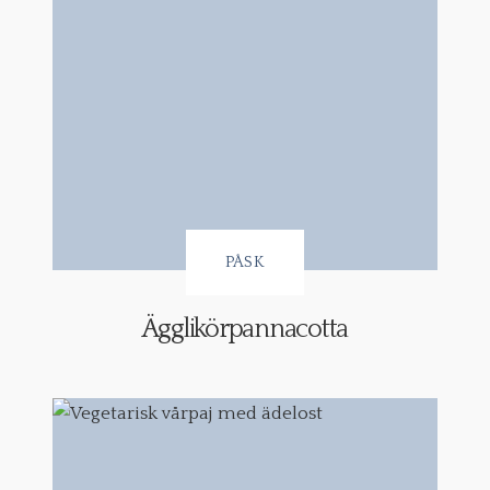
PÅSK
Ägglikörpannacotta