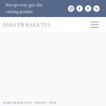
Recept som gör din
vardag godare
Gå
RECEPT
vidare
OM MIG
till
innehåll
KONTAKT & PR
Sök
efter:
BARA EN KAKA TILL
>
RECEPT
>
PÅSK