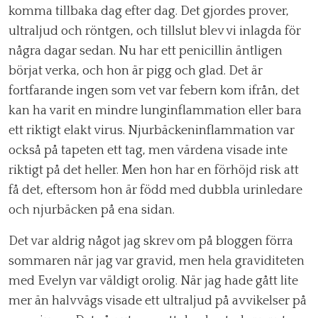
komma tillbaka dag efter dag. Det gjordes prover,
ultraljud och röntgen, och tillslut blev vi inlagda för
några dagar sedan. Nu har ett penicillin äntligen
börjat verka, och hon är pigg och glad. Det är
fortfarande ingen som vet var febern kom ifrån, det
kan ha varit en mindre lunginflammation eller bara
ett riktigt elakt virus. Njurbäckeninflammation var
också på tapeten ett tag, men värdena visade inte
riktigt på det heller. Men hon har en förhöjd risk att
få det, eftersom hon är född med dubbla urinledare
och njurbäcken på ena sidan.
Det var aldrig något jag skrev om på bloggen förra
sommaren när jag var gravid, men hela graviditeten
med Evelyn var väldigt orolig. När jag hade gått lite
mer än halvvägs visade ett ultraljud på avvikelser på