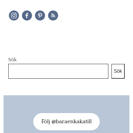
Sök
Sök
Följ @baraenkakatill