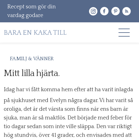
Recept som gör din
vardag godare
Gå
RECEPT
FAMILJ & VÄNNER
vidare
OM MIG
Mitt lilla hjärta.
till
innehåll
KONTAKT & PR
Idag har vi fått komma hem efter att ha varit inlagda
Sök
på sjukhuset med Evelyn några dagar. Vi har varit så
efter:
oroliga, det är det värsta som finns när ens barn är
sjuka, man är så maktlös. Det började med feber för
tio dagar sedan som inte ville släppa. Den var riktigt
hög stundvis, över 41 grader, och envisades med att