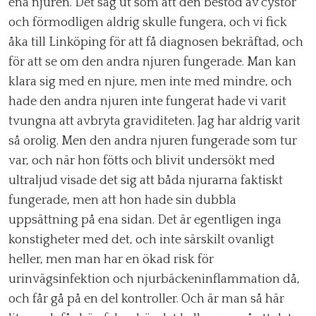
ena njuren. Det såg ut som att den bestod av cystor
och förmodligen aldrig skulle fungera, och vi fick
åka till Linköping för att få diagnosen bekräftad, och
för att se om den andra njuren fungerade. Man kan
klara sig med en njure, men inte med mindre, och
hade den andra njuren inte fungerat hade vi varit
tvungna att avbryta graviditeten. Jag har aldrig varit
så orolig. Men den andra njuren fungerade som tur
var, och när hon fötts och blivit undersökt med
ultraljud visade det sig att båda njurarna faktiskt
fungerade, men att hon hade sin dubbla
uppsättning på ena sidan. Det är egentligen inga
konstigheter med det, och inte särskilt ovanligt
heller, men man har en ökad risk för
urinvägsinfektion och njurbäckeninflammation då,
och får gå på en del kontroller. Och är man så här