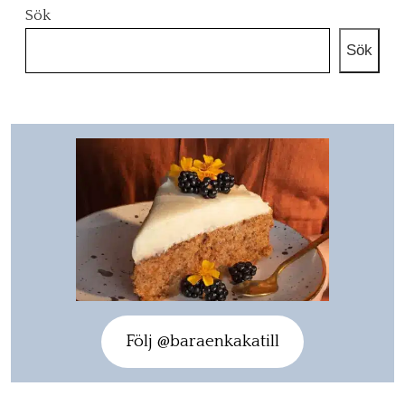
Sök
Sök
Följ @baraenkakatill