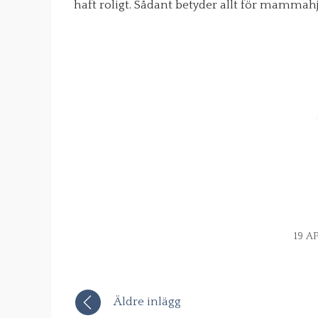
haft roligt. Sådant betyder allt för mammahj
19 A
Äldre inlägg