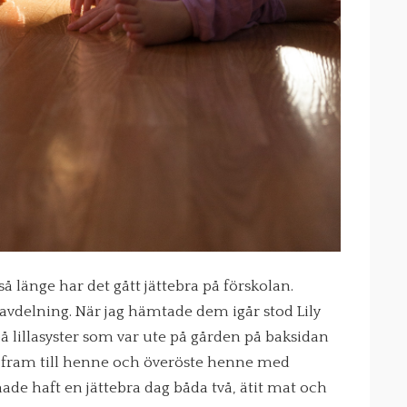
å länge har det gått jättebra på förskolan.
 avdelning. När jag hämtade dem igår stod Lily
å lillasyster som var ute på gården på baksidan
 fram till henne och överöste henne med
hade haft en jättebra dag båda två, ätit mat och