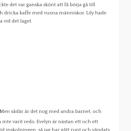
kte det var ganska skönt att få börja gå till
och dricka kaffe med vuxna människor. Lily hade
vid det laget.
t. Men sådär är det nog med andra barnet, och
 inte varit redo. Evelyn är nästan ett och ett
 vid inskolningen, så jag har gått runt och våndats