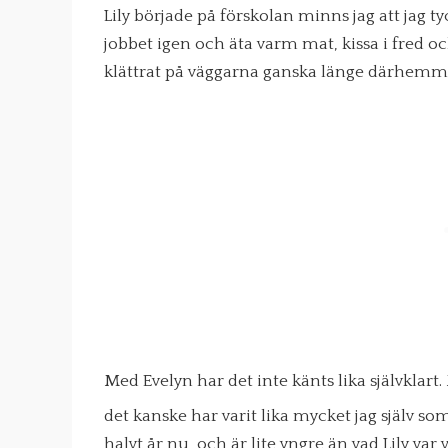
Lily började på förskolan minns jag att jag tyc
jobbet igen och äta varm mat, kissa i fred 
klättrat på väggarna ganska länge därhemma 
Med Evelyn har det inte känts lika självklar
det kanske har varit lika mycket jag själv som
halvt år nu, och är lite yngre än vad Lily var