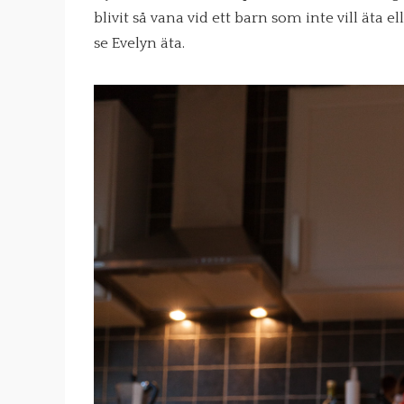
blivit så vana vid ett barn som inte vill äta e
se Evelyn äta.