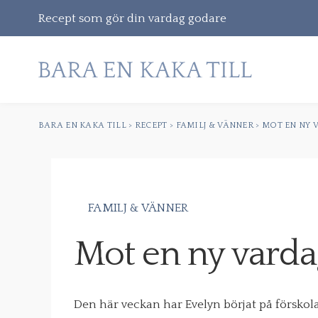
Recept som gör din vardag godare
BARA EN KAKA TILL
>
RECEPT
>
FAMILJ & VÄNNER
>
MOT EN NY 
Gå
vidare
till
innehåll
FAMILJ & VÄNNER
Sök
Mot en ny varda
efter:
Den här veckan har Evelyn börjat på förskola