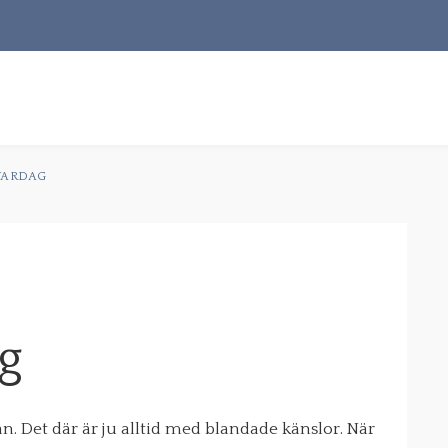
S
t
VARDAG
RECEPT
OM MIG
KONTAKT & PR
g
n. Det där är ju alltid med blandade känslor. När