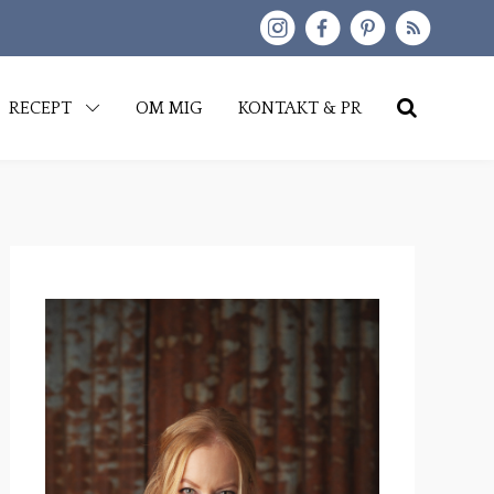
kip
RECEPT
OM MIG
KONTAKT & PR
o
content