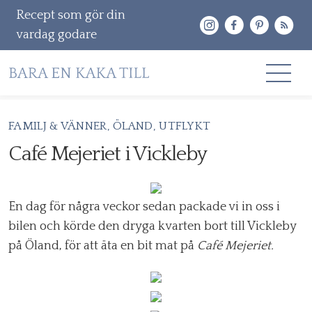
Recept som gör din
vardag godare
Gå
FAMILJ & VÄNNER
ÖLAND
UTFLYKT
RECEPT
vidare
Café Mejeriet i Vickleby
OM MIG
till
innehåll
KONTAKT & PR
En dag för några veckor sedan packade vi in oss i
Sök
bilen och körde den dryga kvarten bort till Vickleby
efter:
på Öland, för att äta en bit mat på
Café Mejeriet.