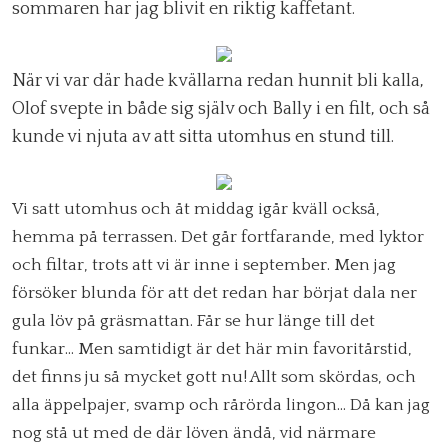
sommaren har jag blivit en riktig kaffetant.
När vi var där hade kvällarna redan hunnit bli kalla,
Olof svepte in både sig själv och Bally i en filt, och så
kunde vi njuta av att sitta utomhus en stund till.
Vi satt utomhus och åt middag igår kväll också,
hemma på terrassen. Det går fortfarande, med lyktor
och filtar, trots att vi är inne i september. Men jag
försöker blunda för att det redan har börjat dala ner
gula löv på gräsmattan. Får se hur länge till det
funkar… Men samtidigt är det här min favoritårstid,
det finns ju så mycket gott nu! Allt som skördas, och
alla äppelpajer, svamp och rårörda lingon… Då kan jag
nog stå ut med de där löven ändå, vid närmare