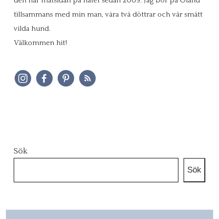
den här matsidan på nätet sedan 2009. Jag bor på Öland
tillsammans med min man, våra två döttrar och vår smått
vilda hund.
Välkommen hit!
Sök
Sök