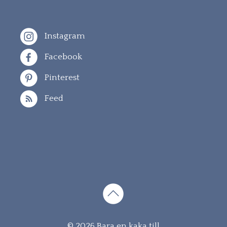
Instagram
Facebook
Pinterest
Feed
Gå
© 2026 Bara en kaka till