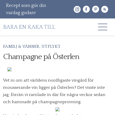
Recept som gör din
vardag godare
Gå
FAMILJ & VÄNNER
UTFLYKT
RECEPT
vidare
Champagne på Österlen
OM MIG
till
innehåll
KONTAKT & PR
Vet ni om att världens nordligaste vingård för
Sök
mousserande vin ligger på Österlen? Det visste inte
efter:
jag, förrän vi ramlade in där för några veckor sedan
och hamnade på champagneprovning.