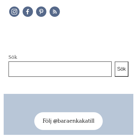
Sök
Sök
Följ @baraenkakatill