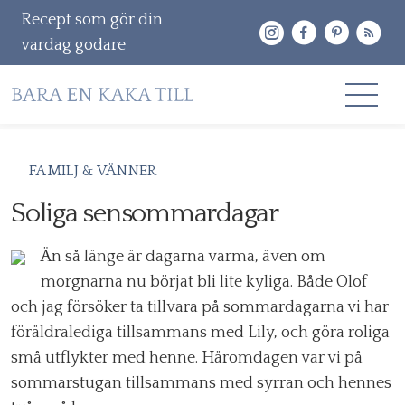
Recept som gör din
vardag godare
Gå
RECEPT
FAMILJ & VÄNNER
vidare
OM MIG
Soliga sensommardagar
till
innehåll
KONTAKT & PR
Än så länge är dagarna varma, även om
morgnarna nu börjat bli lite kyliga. Både Olof
Sök
och jag försöker ta tillvara på sommardagarna vi har
efter:
föräldralediga tillsammans med Lily, och göra roliga
små utflykter med henne. Häromdagen var vi på
sommarstugan tillsammans med syrran och hennes