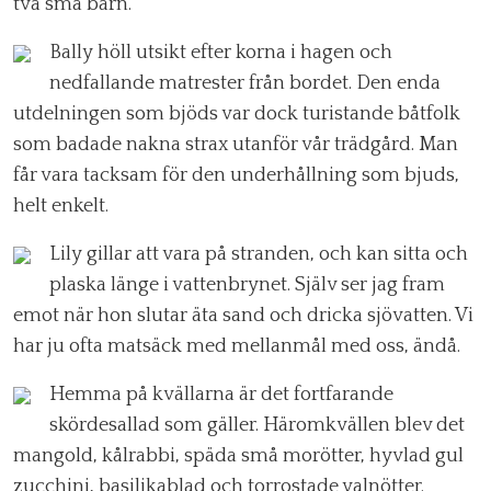
två små barn.
Bally höll utsikt efter korna i hagen och
nedfallande matrester från bordet. Den enda
utdelningen som bjöds var dock turistande båtfolk
som badade nakna strax utanför vår trädgård. Man
får vara tacksam för den underhållning som bjuds,
helt enkelt.
Lily gillar att vara på stranden, och kan sitta och
plaska länge i vattenbrynet. Själv ser jag fram
emot när hon slutar äta sand och dricka sjövatten. Vi
har ju ofta matsäck med mellanmål med oss, ändå.
Hemma på kvällarna är det fortfarande
skördesallad som gäller. Häromkvällen blev det
mangold, kålrabbi, späda små morötter, hyvlad gul
zucchini, basilikablad och torrostade valnötter.