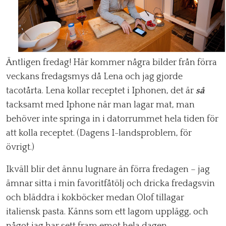
Äntligen fredag! Här kommer några bilder från förra
veckans fredagsmys då Lena och jag gjorde
tacotårta. Lena kollar receptet i Iphonen, det är
så
tacksamt med Iphone när man lagar mat, man
behöver inte springa in i datorrummet hela tiden för
att kolla receptet. (Dagens I-landsproblem, för
övrigt.)
Ikväll blir det ännu lugnare än förra fredagen – jag
ämnar sitta i min favoritfåtölj och dricka fredagsvin
och bläddra i kokböcker medan Olof tillagar
italiensk pasta. Känns som ett lagom upplägg, och
något jag har sett fram emot hela dagen.