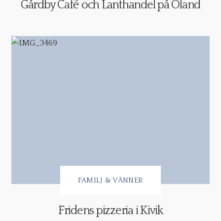
Gårdby Café och Lanthandel på Öland
FAMILJ & VÄNNER
Fridens pizzeria i Kivik