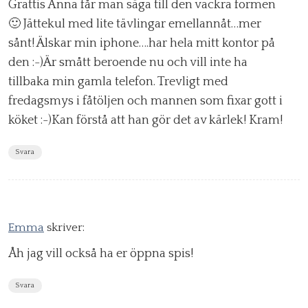
Grattis Anna får man säga till den vackra formen
🙂 Jättekul med lite tävlingar emellannåt…mer
sånt! Älskar min iphone….har hela mitt kontor på
den :-)Är smått beroende nu och vill inte ha
tillbaka min gamla telefon. Trevligt med
fredagsmys i fåtöljen och mannen som fixar gott i
köket :-)Kan förstå att han gör det av kärlek! Kram!
Svara
Emma
skriver:
Åh jag vill också ha er öppna spis!
Svara