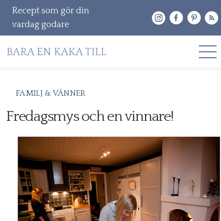
Recept som gör din
vardag godare
Gå
RECEPT
FAMILJ & VÄNNER
vidare
OM MIG
Fredagsmys och en vinnare!
till
innehåll
KONTAKT & PR
Sök
efter: