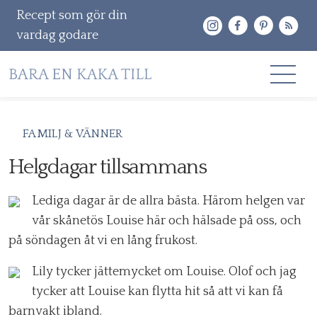
Recept som gör din
vardag godare
Gå
RECEPT
FAMILJ & VÄNNER
vidare
OM MIG
Helgdagar tillsammans
till
innehåll
KONTAKT & PR
Lediga dagar är de allra bästa. Härom helgen var
vår skånetös Louise här och hälsade på oss, och
Sök
på söndagen åt vi en lång frukost.
efter:
Lily tycker jättemycket om Louise. Olof och jag
tycker att Louise kan flytta hit så att vi kan få
barnvakt ibland.