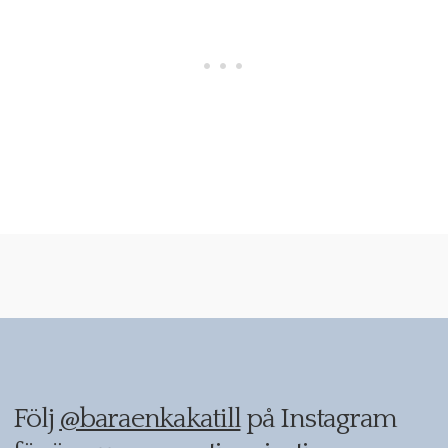
Följ
@baraenkakatill
på Instagram