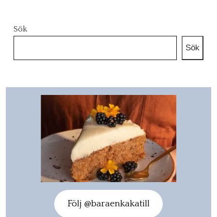
Sök
Sök
Följ @baraenkakatill