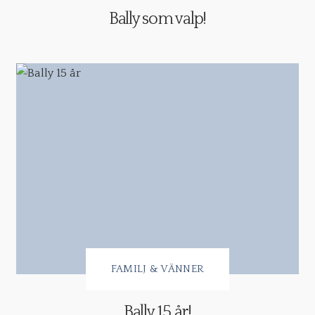
Bally som valp!
FAMILJ & VÄNNER
Bally 15 år!