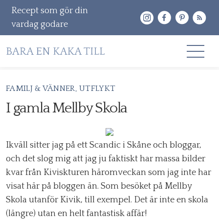
Recept som gör din
vardag godare
Gå
FAMILJ & VÄNNER
UTFLYKT
RECEPT
vidare
I gamla Mellby Skola
OM MIG
till
innehåll
KONTAKT & PR
Ikväll sitter jag på ett Scandic i Skåne och bloggar,
Sök
och det slog mig att jag ju faktiskt har massa bilder
efter:
kvar från Kiviskturen häromveckan som jag inte har
visat här på bloggen än. Som besöket på Mellby
Skola utanför Kivik, till exempel. Det är inte en skola
(längre) utan en helt fantastisk affär!