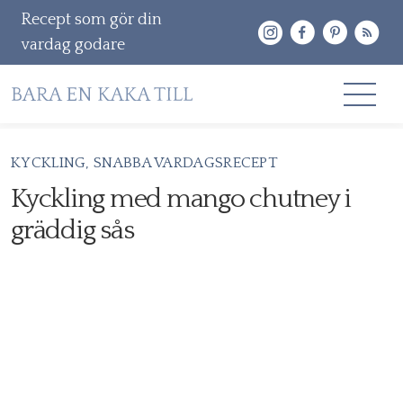
Recept som gör din
vardag godare
Gå
KYCKLING
SNABBA VARDAGSRECEPT
RECEPT
vidare
Kyckling med mango chutney i
OM MIG
till
gräddig sås
innehåll
KONTAKT & PR
Sök
efter: