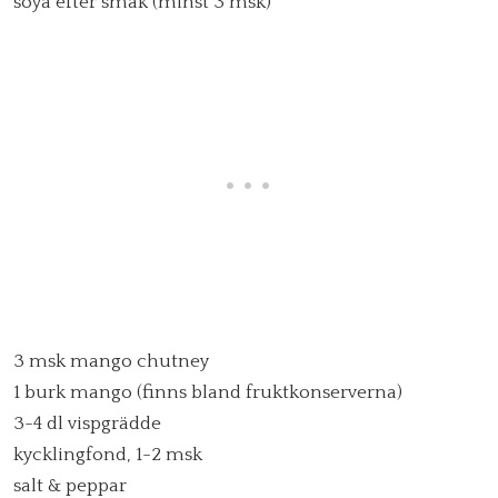
soya efter smak (minst 3 msk)
3 msk mango chutney
1 burk mango (finns bland fruktkonserverna)
3-4 dl vispgrädde
kycklingfond, 1-2 msk
salt & peppar