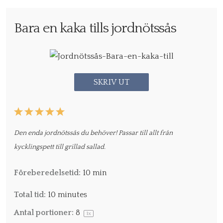
Bara en kaka tills jordnötssås
SKRIV UT
1
2
3
4
5
Star
Stars
Stars
Stars
Stars
Den enda jordnötssås du behöver! Passar till allt från
kycklingspett till grillad sallad.
Föreberedelsetid:
10 min
Total tid:
10 minutes
Antal portioner:
8
1
x