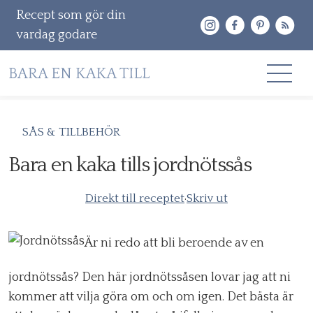
Recept som gör din
vardag godare
Gå
RECEPT
SÅS & TILLBEHÖR
vidare
OM MIG
Bara en kaka tills jordnötssås
till
innehåll
KONTAKT & PR
Direkt till receptet
·
Skriv ut
Sök
efter:
Är ni redo att bli beroende av en
jordnötssås? Den här jordnötssåsen lovar jag att ni
kommer att vilja göra om och om igen. Det bästa är