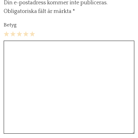
Din e-postadress kommer inte publiceras.
Obligatoriska fält är märkta
*
Betyg
1
2
3
4
5
Star
Stars
Stars
Stars
Stars