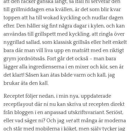
att den räcker ganska långt, så ifall ni serverar den
till grillmiddagen ena kvällen, är det som blir kvar
toppen att ha till wokad kyckling och nudlar dagen
efter. Den håller sig fint några dagar i kylen, och kan
användas till grillspett med kyckling, att ringla över
nygrillad sallad, som klassisk grillsås eller helt enkelt
bara där man vill liva upp en maträtt med en riktigt
grym jordnötssås. Fort går det också – man bara
lägger alla ingredienserna i en mixer och kör, sen är
det klart! Såsen kan ätas både varm och kall, jag
brukar äta den kall.
Receptet följer nedan, i min nya, uppdaterade
receptlayout där ni nu kan skriva ut recepten direkt
från bloggen i en anpassad utskriftsvariant. Seriöst,
eller vad säger ni? Och jag
vet
att många är moderna
och står med mobilerna i köket, men själv tycker jag