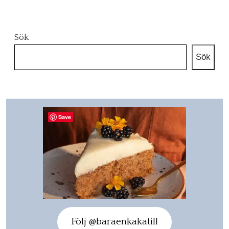
Sök
Sök
Save
Följ @baraenkakatill