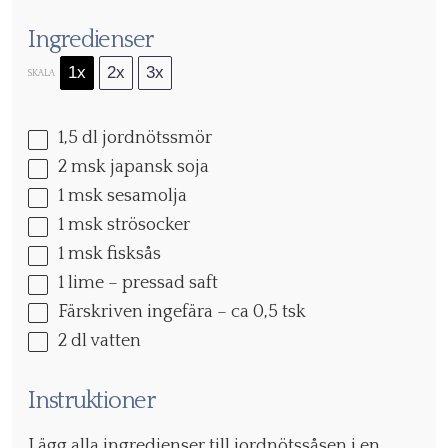
Ingredienser
1x
2x
3x
SKALA
1
,5 dl jordnötssmör
2
msk japansk soja
1
msk sesamolja
1
msk strösocker
1
msk fisksås
1
lime – pressad saft
Färskriven ingefära – ca 0,5 tsk
2
dl vatten
Instruktioner
Lägg alla ingredienser till jordnötssåsen i en