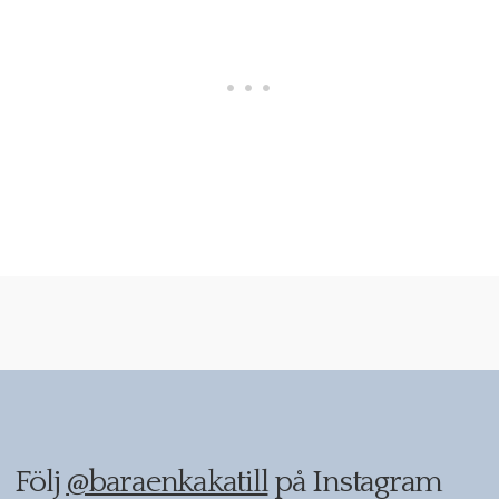
Följ
@baraenkakatill
på Instagram