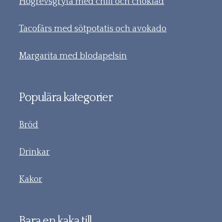
Högrevsgryta med chili och choklad
Tacofärs med sötpotatis och avokado
Margarita med blodapelsin
Populära kategorier
Bröd
Drinkar
Kakor
Bara en kaka till