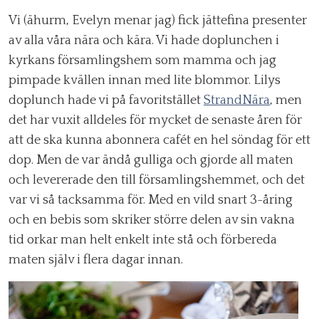
Vi (ähurm, Evelyn menar jag) fick jättefina presenter
av alla våra nära och kära. Vi hade doplunchen i
kyrkans församlingshem som mamma och jag
pimpade kvällen innan med lite blommor. Lilys
doplunch hade vi på favoritstället
StrandNära
, men
det har vuxit alldeles för mycket de senaste åren för
att de ska kunna abonnera cafét en hel söndag för ett
dop. Men de var ändå gulliga och gjorde all maten
och levererade den till församlingshemmet, och det
var vi så tacksamma för. Med en vild snart 3-åring
och en bebis som skriker större delen av sin vakna
tid orkar man helt enkelt inte stå och förbereda
maten själv i flera dagar innan.