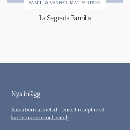
FAMILJ & VÄNNER
MAT PÅ RESOR
La Sagrada Familia
Nya inlägg
Rabarbermarmelad – enkelt recept med
kardemumma och vanilj