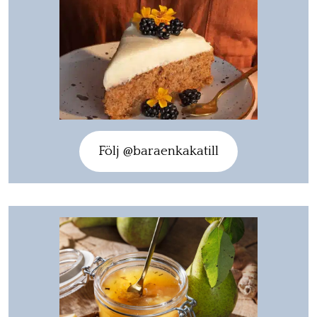
Följ @baraenkakatill