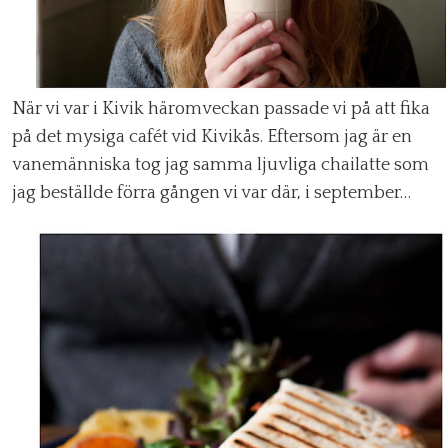
När vi var i Kivik häromveckan passade vi på att fika
på det mysiga cafét vid Kivikås. Eftersom jag är en
vanemänniska tog jag samma ljuvliga chailatte som
jag beställde förra gången vi var där, i september…