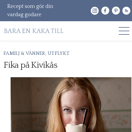
Recept som gör din
vardag godare
Gå
FAMILJ & VÄNNER
UTFLYKT
RECEPT
vidare
Fika på Kivikås
OM MIG
till
innehåll
KONTAKT & PR
Sök
efter: