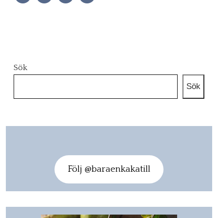
Sök
Sök
Följ @baraenkakatill