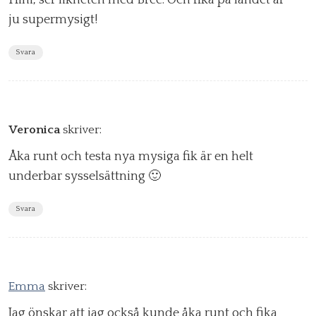
Hihi, ser likheten med Bree. Och fika på landet är
ju supermysigt!
Svara
Veronica
skriver:
Åka runt och testa nya mysiga fik är en helt
underbar sysselsättning 🙂
Svara
Emma
skriver:
Jag önskar att jag också kunde åka runt och fika