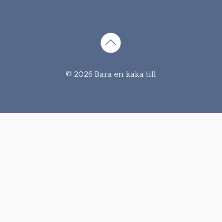
Gå
© 2026 Bara en kaka till
vidare
till
innehåll