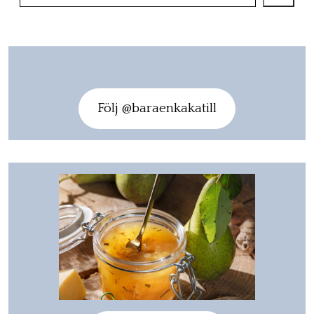
Följ @baraenkakatill