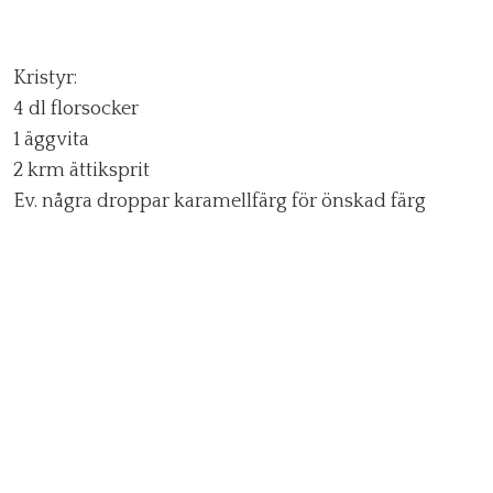
Kristyr:
4 dl florsocker
1 äggvita
2 krm ättiksprit
Ev. några droppar karamellfärg för önskad färg