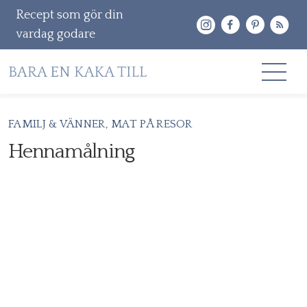
Recept som gör din
vardag godare
Gå
FAMILJ & VÄNNER
MAT PÅ RESOR
RECEPT
vidare
Hennamålning
OM MIG
till
innehåll
KONTAKT & PR
Sök
efter: