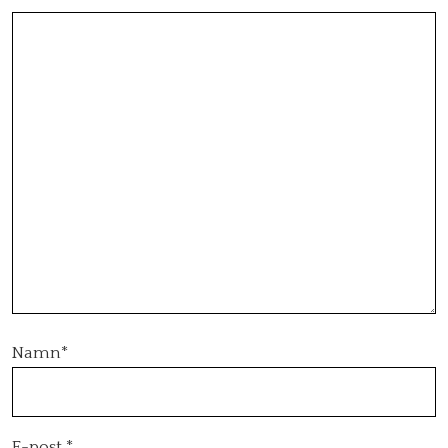
Namn
*
E-post
*