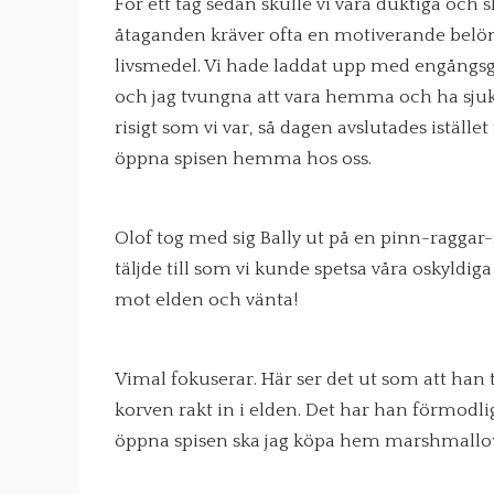
För ett tag sedan skulle vi vara duktiga oc
åtaganden kräver ofta en motiverande belöni
livsmedel. Vi hade laddat upp med engångsgri
och jag tvungna att vara hemma och ha sjuks
risigt som vi var, så dagen avslutades iställ
öppna spisen hemma hos oss.
Olof tog med sig Bally ut på en pinn-ragg
täljde till som vi kunde spetsa våra oskyldig
mot elden och vänta!
Vimal fokuserar. Här ser det ut som att han t
korven rakt in i elden. Det har han förmodlig
öppna spisen ska jag köpa hem marshmallows, 