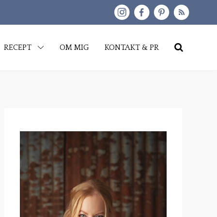
kip
RECEPT
OM MIG
KONTAKT & PR
o
content