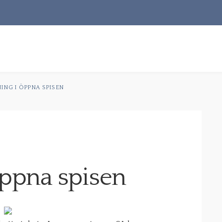
S
t
ING I ÖPPNA SPISEN
RECEPT
OM MIG
KONTAKT & PR
öppna spisen