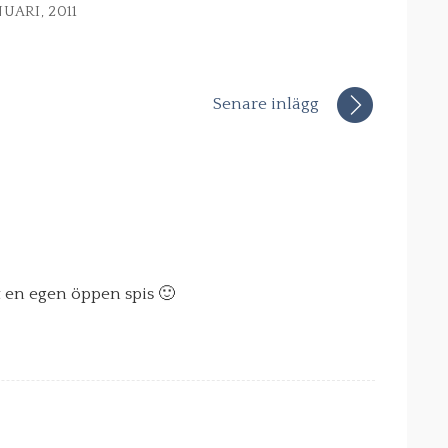
NUARI, 2011
Senare inlägg
t en egen öppen spis 🙂