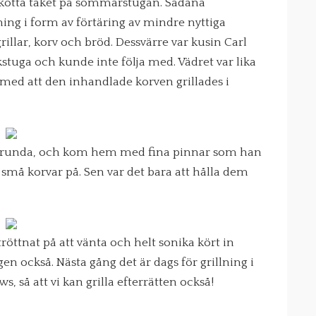
h skotta taket på sommarstugan. Sådana
ng i form av förtäring av mindre nyttiga
llar, korv och bröd. Dessvärre var kusin Carl
tuga och kunde inte följa med. Vädret var lika
et med att den inhandlade korven grillades i
ar-runda, och kom hem med fina pinnar som han
a små korvar på. Sen var det bara att hålla dem
röttnat på att vänta och helt sonika kört in
en också. Nästa gång det är dags för grillning i
så att vi kan grilla efterrätten också!