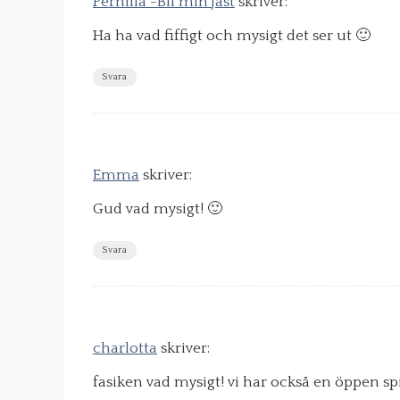
Pernilla -Bli min jäst
skriver:
Ha ha vad fiffigt och mysigt det ser ut 🙂
Svara
Emma
skriver:
Gud vad mysigt! 🙂
Svara
charlotta
skriver:
fasiken vad mysigt! vi har också en öppen s