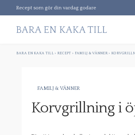
Recept som gör din vardag godare
BARA EN KAKA TILL
>
RECEPT
>
FAMILJ & VÄNNER
>
KORVGRILLN
Gå
vidare
till
innehåll
FAMILJ & VÄNNER
Sök
Korvgrillning i 
efter: