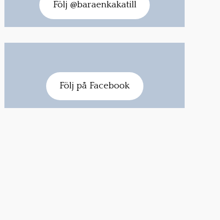
Följ @baraenkakatill
Följ på Facebook