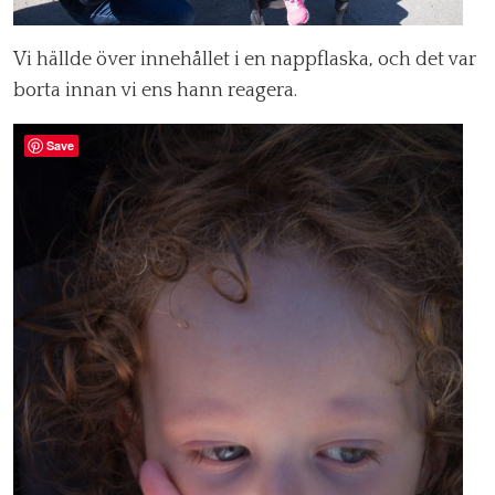
Vi hällde över innehållet i en nappflaska, och det var
borta innan vi ens hann reagera.
Save