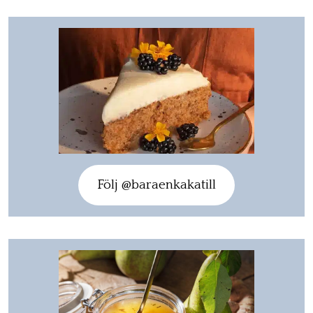
Följ @baraenkakatill