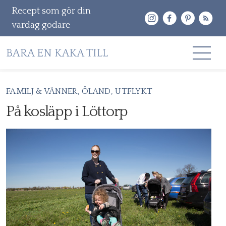
Recept som gör din
vardag godare
Gå
FAMILJ & VÄNNER
ÖLAND
UTFLYKT
RECEPT
vidare
På kosläpp i Löttorp
OM MIG
till
innehåll
KONTAKT & PR
Sök
efter: