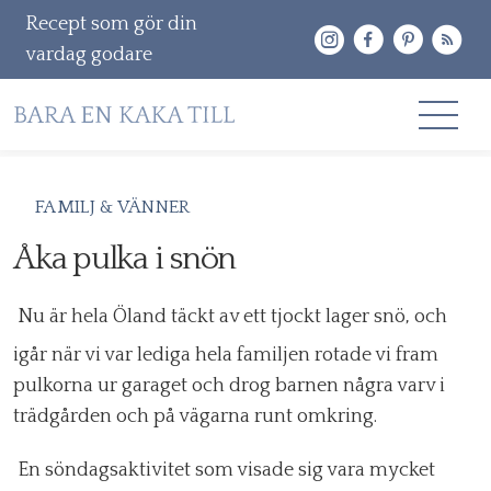
Recept som gör din
vardag godare
Gå
RECEPT
FAMILJ & VÄNNER
vidare
OM MIG
Åka pulka i snön
till
innehåll
KONTAKT & PR
Nu är hela Öland täckt av ett tjockt lager snö, och
Sök
igår när vi var lediga hela familjen rotade vi fram
efter:
pulkorna ur garaget och drog barnen några varv i
trädgården och på vägarna runt omkring.
En söndagsaktivitet som visade sig vara mycket