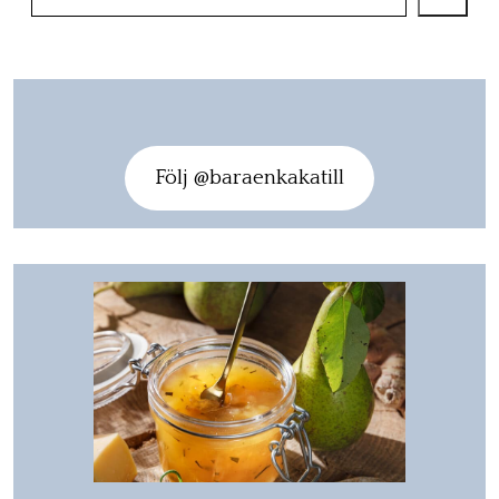
Följ @baraenkakatill