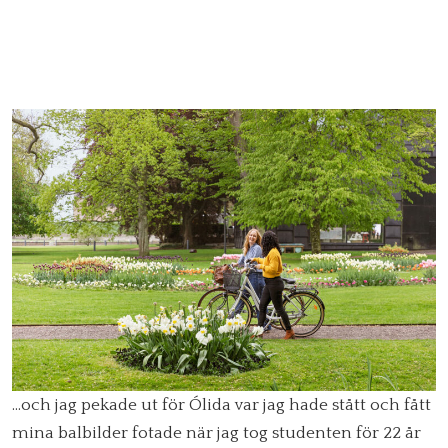
…och jag pekade ut för Ólida var jag hade stått och fått
mina balbilder fotade när jag tog studenten för 22 år