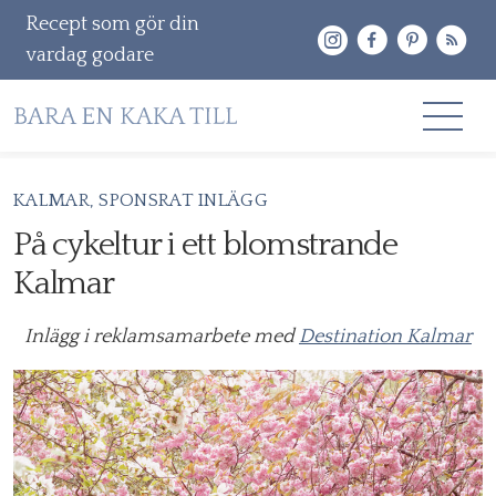
Recept som gör din
vardag godare
Gå
KALMAR
SPONSRAT INLÄGG
RECEPT
vidare
På cykeltur i ett blomstrande
OM MIG
till
Kalmar
innehåll
KONTAKT & PR
Inlägg i reklamsamarbete med
Destination Kalmar
Sök
efter: