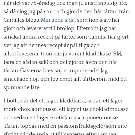
när det var 75-årsdag fick man ju anstränga sig lite,
så då slog jag på stort och gjorde den här tårtan från
Camillas blogg
Min goda sida
, som hon själv har
gjort och levererat till bröllop. Eftersom jag har
smakat andra recept på tårtor som Camilla har gjort
vet jag att hennes recept är pålitliga och
alltid levererar, (hon har ju vunnit kladdkake-SM,
bara en sådan sak) och det gjorde även den här
tårtan. Gästerna blev superimponerade! Jag
smackade nöjt och tog emot allt tårtberöm med ett
spinnande läte.
I botten är det ett lager kladdkaka, sedan ett lager
mörk chokladmousse, ett lager ljus chokladmousse,
och sedan ett lager exotisk mascarponemousse.
Tårtan toppas med en passionsfruktsgelé (som inte
riktigt nådde ända ut till kanterna eftersom jag