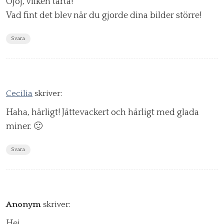
Ojoj, vilken tårta!
Vad fint det blev när du gjorde dina bilder större!
Svara
Cecilia
skriver:
Haha, härligt! Jättevackert och härligt med glada
miner. 🙂
Svara
Anonym
skriver:
Hej,