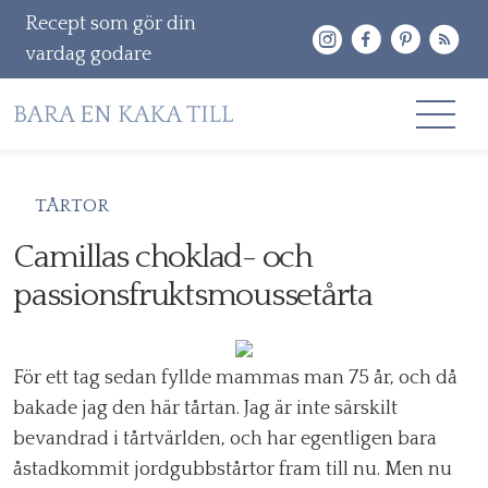
Recept som gör din
vardag godare
Gå
RECEPT
TÅRTOR
vidare
OM MIG
Camillas choklad- och
till
innehåll
passionsfruktsmoussetårta
KONTAKT & PR
Sök
efter:
För ett tag sedan fyllde mammas man 75 år, och då
bakade jag den här tårtan. Jag är inte särskilt
bevandrad i tårtvärlden, och har egentligen bara
åstadkommit jordgubbstårtor fram till nu. Men nu