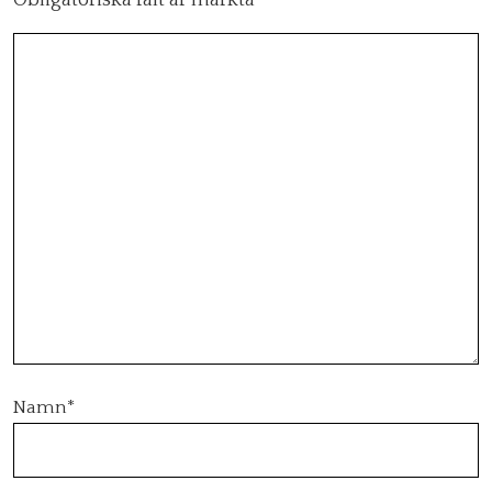
Obligatoriska fält är märkta
*
Namn
*