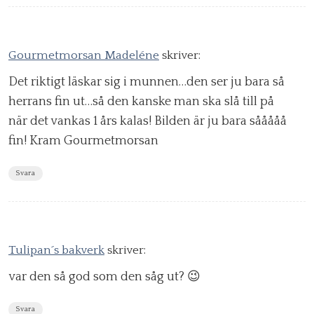
Gourmetmorsan Madeléne
skriver:
Det riktigt läskar sig i munnen…den ser ju bara så
herrans fin ut…så den kanske man ska slå till på
när det vankas 1 års kalas! Bilden är ju bara sååååå
fin! Kram Gourmetmorsan
Svara
Tulipan´s bakverk
skriver:
var den så god som den såg ut? 😉
Svara