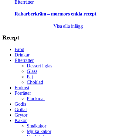
Efterrätter
Rabarberkräm – mormors enkla recept
Visa alla inlägg
Recept
Bröd
Drinkar
Efterrätter
Dessert i glas
Glass
Paj
Choklad
Frukost
Förrätter
Plockmat
Godis
Grillat
Grytor
Kakor
Småkakor
Mjuka kakor