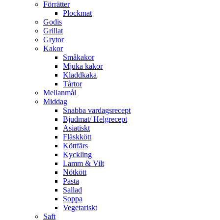
Förrätter
Plockmat
Godis
Grillat
Grytor
Kakor
Småkakor
Mjuka kakor
Kladdkaka
Tårtor
Mellanmål
Middag
Snabba vardagsrecept
Bjudmat/ Helgrecept
Asiatiskt
Fläskkött
Köttfärs
Kyckling
Lamm & Vilt
Nötkött
Pasta
Sallad
Soppa
Vegetariskt
Saft