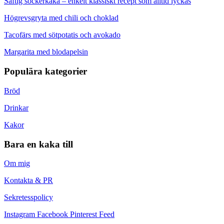
Saftig sockerkaka – enkelt klassiskt recept som alltid lyckas
Högrevsgryta med chili och choklad
Tacofärs med sötpotatis och avokado
Margarita med blodapelsin
Populära kategorier
Bröd
Drinkar
Kakor
Bara en kaka till
Om mig
Kontakta & PR
Sekretesspolicy
Instagram
Facebook
Pinterest
Feed