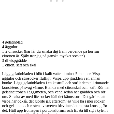
4 gelatinblad
4 äggulor
1-2 dl socker (här får du smaka dig fram beroende på hur sur
citronen är. Själv tror jag på ganska mycket socker.)
3 dl vispgrädde
1 citron, saft och skal
Lägg gelatinbladen i blöt i kallt vatten i minst 5 minuter. Vispa
äggulor och strösocker fluffigt. Vispa upp grädden i en annan
bunke. Lägg gelatinbladen i en kastrull och smält dem till rinnande
konsistens på svag värme. Blanda med citronskal och -saft. Rör ner
gelatincitronen i äggsmeten, och vänd sedan ner grädden och rör
om. Smaka av med lite socker ifall det känns surt. Det går bra att
vispa här också, det gjorde jag eftersom jag ville ha i mer socker,
och gelatinet och resten av smeten blev inte det minsta konstig för
det. Häll upp fromagen i portionsformar och låt stå till sig i kylen i