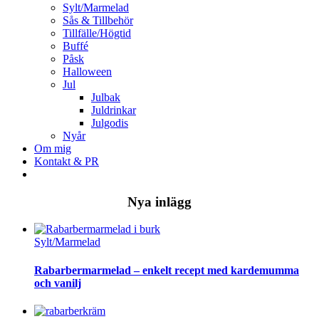
Sylt/Marmelad
Sås & Tillbehör
Tillfälle/Högtid
Buffé
Påsk
Halloween
Jul
Julbak
Juldrinkar
Julgodis
Nyår
Om mig
Kontakt & PR
Nya inlägg
Sylt/Marmelad
Rabarbermarmelad – enkelt recept med kardemumma
och vanilj