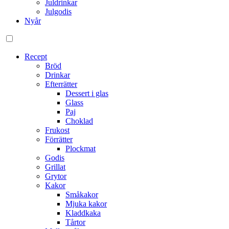
Juldrinkar
Julgodis
Nyår
Gå
Recept
vidare
Bröd
till
Drinkar
innehåll
Efterrätter
Dessert i glas
Glass
Paj
Choklad
Frukost
Förrätter
Plockmat
Godis
Grillat
Grytor
Kakor
Småkakor
Mjuka kakor
Kladdkaka
Tårtor