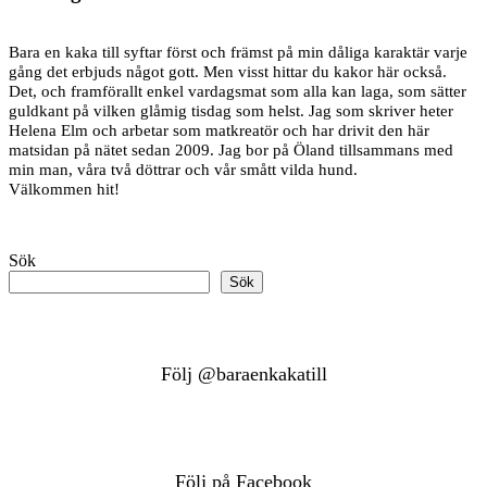
Bara en kaka till syftar först och främst på min dåliga karaktär varje
gång det erbjuds något gott. Men visst hittar du kakor här också.
Det, och framförallt enkel vardagsmat som alla kan laga, som sätter
guldkant på vilken glåmig tisdag som helst. Jag som skriver heter
Helena Elm och arbetar som matkreatör och har drivit den här
matsidan på nätet sedan 2009. Jag bor på Öland tillsammans med
min man, våra två döttrar och vår smått vilda hund.
Välkommen hit!
Sök
Sök
Följ @baraenkakatill
Följ på Facebook