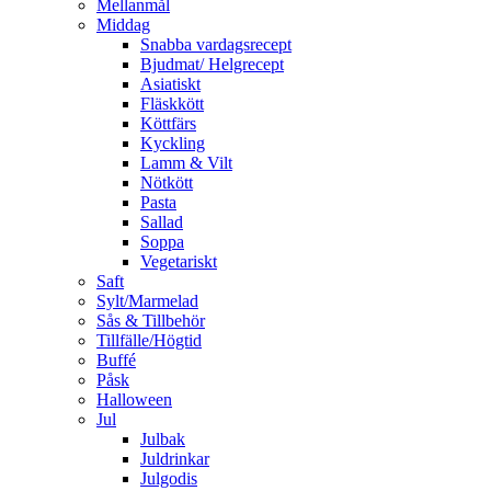
Mellanmål
Middag
Snabba vardagsrecept
Bjudmat/ Helgrecept
Asiatiskt
Fläskkött
Köttfärs
Kyckling
Lamm & Vilt
Nötkött
Pasta
Sallad
Soppa
Vegetariskt
Saft
Sylt/Marmelad
Sås & Tillbehör
Tillfälle/Högtid
Buffé
Påsk
Halloween
Jul
Julbak
Juldrinkar
Julgodis