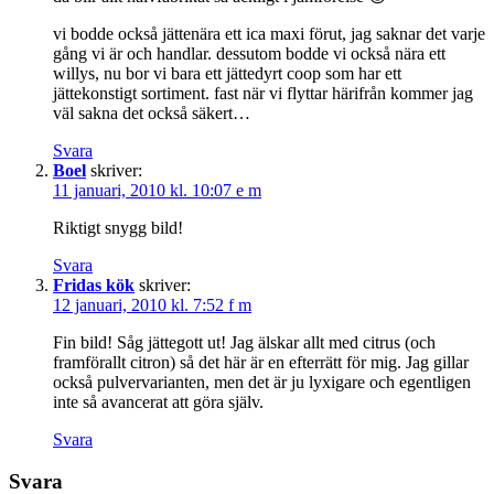
vi bodde också jättenära ett ica maxi förut, jag saknar det varje
gång vi är och handlar. dessutom bodde vi också nära ett
willys, nu bor vi bara ett jättedyrt coop som har ett
jättekonstigt sortiment. fast när vi flyttar härifrån kommer jag
väl sakna det också säkert…
Svara
Boel
skriver:
11 januari, 2010 kl. 10:07 e m
Riktigt snygg bild!
Svara
Fridas kök
skriver:
12 januari, 2010 kl. 7:52 f m
Fin bild! Såg jättegott ut! Jag älskar allt med citrus (och
framförallt citron) så det här är en efterrätt för mig. Jag gillar
också pulvervarianten, men det är ju lyxigare och egentligen
inte så avancerat att göra själv.
Svara
Svara