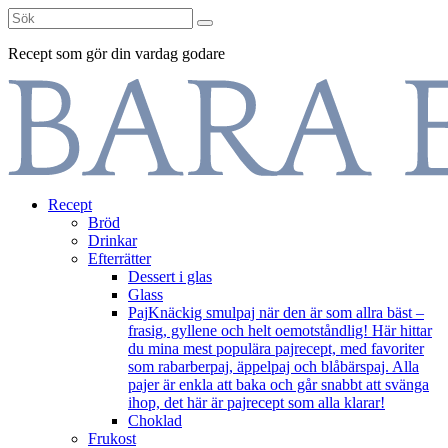
Sök
efter:
Recept som gör din vardag godare
Skip
Recept
to
Bröd
content
Drinkar
Efterrätter
Dessert i glas
Glass
Paj
Knäckig smulpaj när den är som allra bäst –
frasig, gyllene och helt oemotståndlig! Här hittar
du mina mest populära pajrecept, med favoriter
som rabarberpaj, äppelpaj och blåbärspaj. Alla
pajer är enkla att baka och går snabbt att svänga
ihop, det här är pajrecept som alla klarar!
Choklad
Frukost