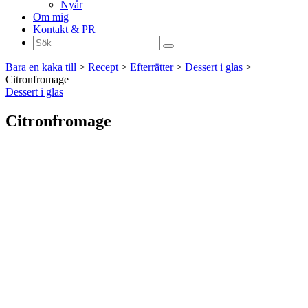
Nyår
Om mig
Kontakt & PR
Sök
efter:
Bara en kaka till
>
Recept
>
Efterrätter
>
Dessert i glas
>
Citronfromage
Dessert i glas
Citronfromage