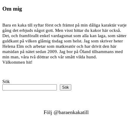
Om mig
Bara en kaka till syftar först och främst på min dåliga karaktär varje
gång det erbjuds något gott. Men visst hittar du kakor här också.
Det, och framförallt enkel vardagsmat som alla kan laga, som sätter
guldkant på vilken glåmig tisdag som helst. Jag som skriver heter
Helena Elm och arbetar som matkreatör och har drivit den här
matsidan på nätet sedan 2009. Jag bor på Öland tillsammans med
min man, våra två döttrar och vår smått vilda hund.
Välkommen hit!
Sök
Sök
Följ @baraenkakatill