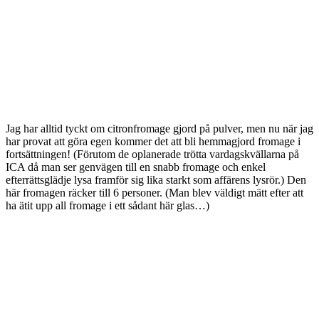
Jag har alltid tyckt om citronfromage gjord på pulver, men nu när jag
har provat att göra egen kommer det att bli hemmagjord fromage i
fortsättningen! (Förutom de oplanerade trötta vardagskvällarna på
ICA då man ser genvägen till en snabb fromage och enkel
efterrättsglädje lysa framför sig lika starkt som affärens lysrör.) Den
här fromagen räcker till 6 personer. (Man blev väldigt mätt efter att
ha ätit upp all fromage i ett sådant här glas…)