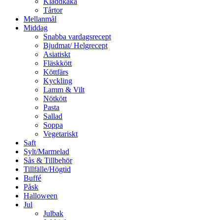
Kladdkaka
Tårtor
Mellanmål
Middag
Snabba vardagsrecept
Bjudmat/ Helgrecept
Asiatiskt
Fläskkött
Köttfärs
Kyckling
Lamm & Vilt
Nötkött
Pasta
Sallad
Soppa
Vegetariskt
Saft
Sylt/Marmelad
Sås & Tillbehör
Tillfälle/Högtid
Buffé
Påsk
Halloween
Jul
Julbak