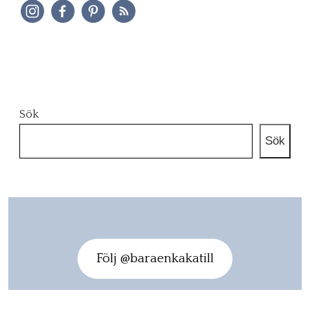
Sök
Sök
Följ @baraenkakatill