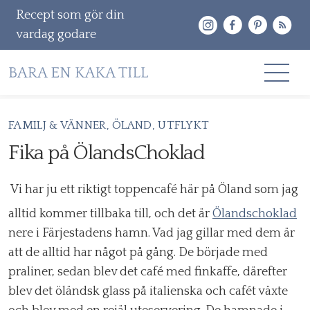
Recept som gör din
vardag godare
Gå
FAMILJ & VÄNNER
ÖLAND
UTFLYKT
RECEPT
vidare
Fika på ÖlandsChoklad
OM MIG
till
innehåll
KONTAKT & PR
Vi har ju ett riktigt toppencafé här på Öland som jag
alltid kommer tillbaka till, och det är
Ölandschoklad
Sök
nere i Färjestadens hamn. Vad jag gillar med dem är
efter:
att de alltid har något på gång. De började med
praliner, sedan blev det café med finkaffe, därefter
blev det öländsk glass på italienska och cafét växte