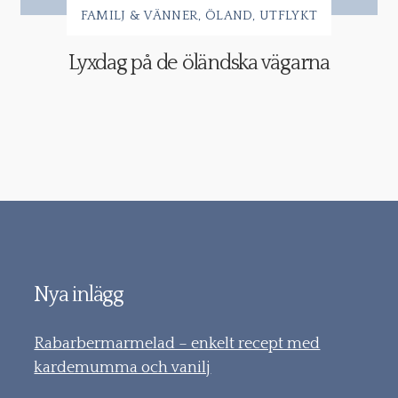
FAMILJ & VÄNNER
ÖLAND
UTFLYKT
Lyxdag på de öländska vägarna
Nya inlägg
Rabarbermarmelad – enkelt recept med
kardemumma och vanilj