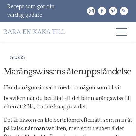
Recept som gör din
vardag godare
Gå
RECEPT
GLASS
vidare
OM MIG
Marängswissens återuppståndelse
till
innehåll
KONTAKT & PR
Har du någonsin varit med om någon som blivit
Sök
besviken när du berättat att det blir marängswiss till
efter:
efterrätt? Nä, trodde knappast det.
Det är liksom en lite bortglömd efterrätt, som man åt
på kalas när man var liten, men som i vuxen ålder