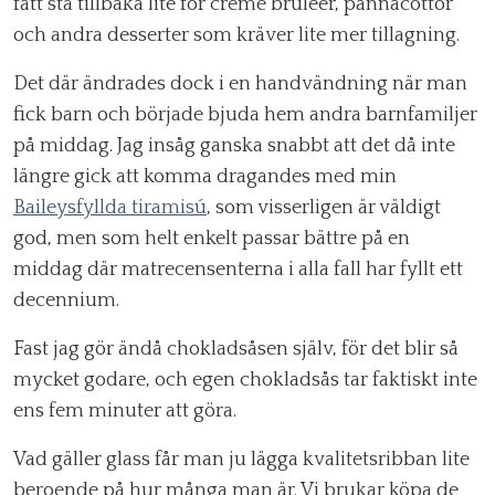
fått stå tillbaka lite för crème bruléer, pannacottor
och andra desserter som kräver lite mer tillagning.
Det där ändrades dock i en handvändning när man
fick barn och började bjuda hem andra barnfamiljer
på middag. Jag insåg ganska snabbt att det då inte
längre gick att komma dragandes med min
Baileysfyllda tiramisú
, som visserligen är väldigt
god, men som helt enkelt passar bättre på en
middag där matrecensenterna i alla fall har fyllt ett
decennium.
Fast jag gör ändå chokladsåsen själv, för det blir så
mycket godare, och egen chokladsås tar faktiskt inte
ens fem minuter att göra.
Vad gäller glass får man ju lägga kvalitetsribban lite
beroende på hur många man är. Vi brukar köpa de