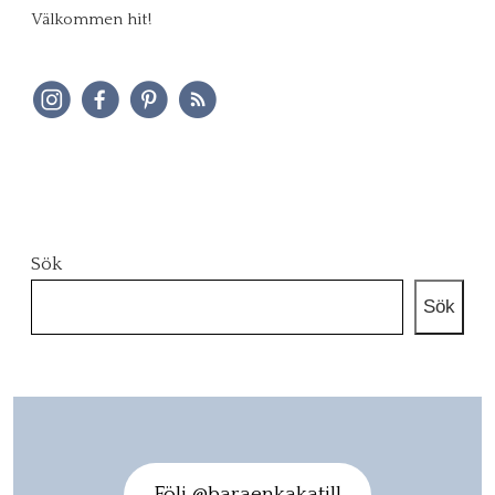
Välkommen hit!
Sök
Sök
Följ @baraenkakatill