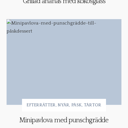
Grillad ananas med kokosglass
EFTERRÄTTER
NYÅR
PÅSK
TÅRTOR
Minipavlova med punschgrädde