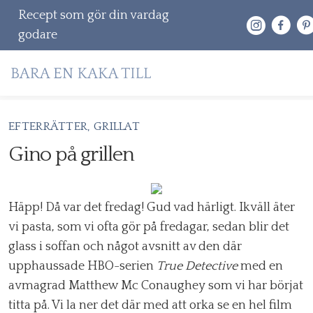
Recept som gör din vardag
godare
Gå
EFTERRÄTTER
GRILLAT
RECEPT
vidare
Gino på grillen
OM MIG
till
innehåll
KONTAKT & PR
Häpp! Då var det fredag! Gud vad härligt. Ikväll äter
Sök
vi pasta, som vi ofta gör på fredagar, sedan blir det
efter:
glass i soffan och något avsnitt av den där
upphaussade HBO-serien
True Detective
med en
avmagrad Matthew Mc Conaughey som vi har börjat
titta på. Vi la ner det där med att orka se en hel film