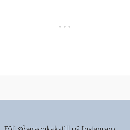
Följ
@baraenkakatill
på Instagram