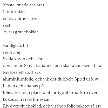
(frysta, tinade går bra)
1 msk kokos
en halv lime – rivet
skal
25-50 g vit choklad
———-
vaniljglass till
servering
Skala kiwin och skär
den i bitar. Skiva bananen, och skär ananasen i bitar.
Riv loss ett stort ark
aluminiumfolie, och vik det dubbelt. Sprid ut kiwi,
banan och ananas på
foliearket, och placera ut jordgubbarna. Strö över
kokos och rivet limeskal.
Riv över vit choklad, och vit ihop foliepaketet så att