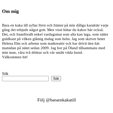
Om mig
Bara en kaka till syftar först och främst på min dåliga karaktär varje
gång det erbjuds något gott. Men visst hittar du kakor här också.
Det, och framförallt enkel vardagsmat som alla kan laga, som sätter
guldkant på vilken glåmig tisdag som helst. Jag som skriver heter
Helena Elm och arbetar som matkreatör och har drivit den här
matsidan på nätet sedan 2009. Jag bor på Öland tillsammans med
min man, våra två döttrar och vår smått vilda hund.
Välkommen hit!
Sök
Sök
Följ @baraenkakatill