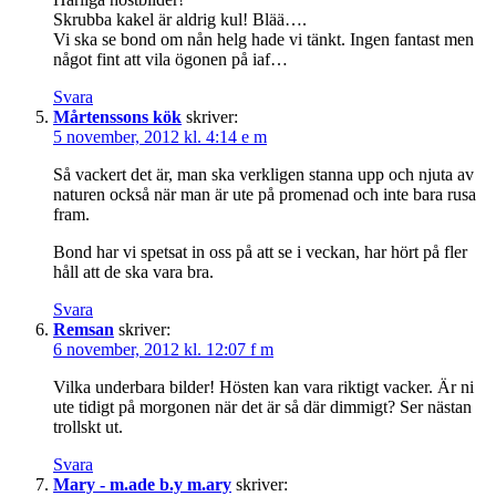
Skrubba kakel är aldrig kul! Blää….
Vi ska se bond om nån helg hade vi tänkt. Ingen fantast men
något fint att vila ögonen på iaf…
Svara
Mårtenssons kök
skriver:
5 november, 2012 kl. 4:14 e m
Så vackert det är, man ska verkligen stanna upp och njuta av
naturen också när man är ute på promenad och inte bara rusa
fram.
Bond har vi spetsat in oss på att se i veckan, har hört på fler
håll att de ska vara bra.
Svara
Remsan
skriver:
6 november, 2012 kl. 12:07 f m
Vilka underbara bilder! Hösten kan vara riktigt vacker. Är ni
ute tidigt på morgonen när det är så där dimmigt? Ser nästan
trollskt ut.
Svara
Mary - m.ade b.y m.ary
skriver: