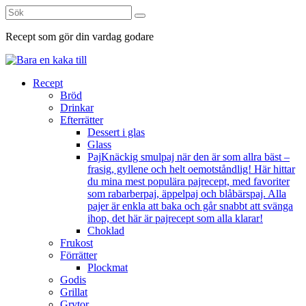
Sök
efter:
Recept som gör din vardag godare
Skip
Recept
to
Bröd
content
Drinkar
Efterrätter
Dessert i glas
Glass
Paj
Knäckig smulpaj när den är som allra bäst –
frasig, gyllene och helt oemotståndlig! Här hittar
du mina mest populära pajrecept, med favoriter
som rabarberpaj, äppelpaj och blåbärspaj. Alla
pajer är enkla att baka och går snabbt att svänga
ihop, det här är pajrecept som alla klarar!
Choklad
Frukost
Förrätter
Plockmat
Godis
Grillat
Grytor