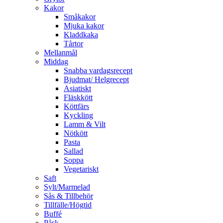
Kakor
Småkakor
Mjuka kakor
Kladdkaka
Tårtor
Mellanmål
Middag
Snabba vardagsrecept
Bjudmat/ Helgrecept
Asiatiskt
Fläskkött
Köttfärs
Kyckling
Lamm & Vilt
Nötkött
Pasta
Sallad
Soppa
Vegetariskt
Saft
Sylt/Marmelad
Sås & Tillbehör
Tillfälle/Högtid
Buffé
Påsk