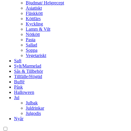
Bjudmat/ Helgrecept
Asiatiskt
Fläskkött
Köttfärs
Kyckling
Lamm & Vilt
Nötkött
Pasta
Sallad
Soppa
Vegetariskt
Saft
Sylt/Marmelad
Sås & Tillbehör
Tillfälle/Högtid
Buffé
Påsk
Halloween
Jul
Julbak
Juldrinkar
Julgodis
Nyår