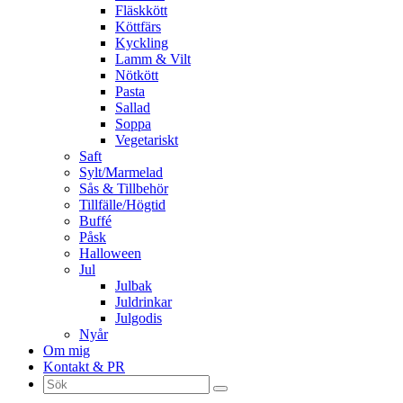
Fläskkött
Köttfärs
Kyckling
Lamm & Vilt
Nötkött
Pasta
Sallad
Soppa
Vegetariskt
Saft
Sylt/Marmelad
Sås & Tillbehör
Tillfälle/Högtid
Buffé
Påsk
Halloween
Jul
Julbak
Juldrinkar
Julgodis
Nyår
Om mig
Kontakt & PR
Sök
efter: