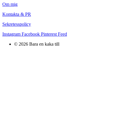
Om mig
Kontakta & PR
Sekretesspolicy
Instagram
Facebook
Pinterest
Feed
Gå
© 2026 Bara en kaka till
vidare
till
innehåll