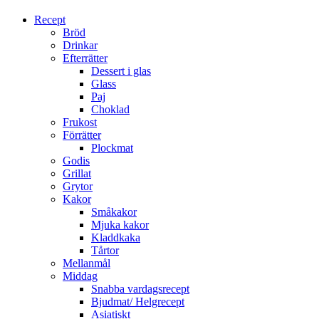
Gå
Recept
vidare
Bröd
till
Drinkar
innehåll
Efterrätter
Dessert i glas
Glass
Paj
Choklad
Frukost
Förrätter
Plockmat
Godis
Grillat
Grytor
Kakor
Småkakor
Mjuka kakor
Kladdkaka
Tårtor
Mellanmål
Middag
Snabba vardagsrecept
Bjudmat/ Helgrecept
Asiatiskt