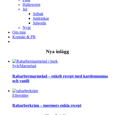
Halloween
Jul
Julbak
Juldrinkar
Julgodis
Nyår
Om mig
Kontakt & PR
Nya inlägg
Sylt/Marmelad
Rabarbermarmelad – enkelt recept med kardemumma
och vanilj
Efterrätter
Rabarberkräm – mormors enkla recept