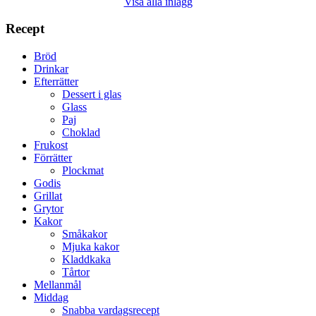
Visa alla inlägg
Recept
Bröd
Drinkar
Efterrätter
Dessert i glas
Glass
Paj
Choklad
Frukost
Förrätter
Plockmat
Godis
Grillat
Grytor
Kakor
Småkakor
Mjuka kakor
Kladdkaka
Tårtor
Mellanmål
Middag
Snabba vardagsrecept