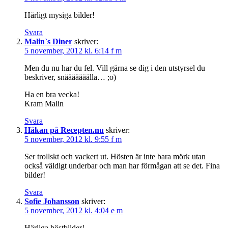
Härligt mysiga bilder!
Svara
Malin`s Diner
skriver:
5 november, 2012 kl. 6:14 f m
Men du nu har du fel. Vill gärna se dig i den utstyrsel du
beskriver, snääääääälla… ;o)
Ha en bra vecka!
Kram Malin
Svara
Håkan på Recepten.nu
skriver:
5 november, 2012 kl. 9:55 f m
Ser trollskt och vackert ut. Hösten är inte bara mörk utan
också väldigt underbar och man har förmågan att se det. Fina
bilder!
Svara
Sofie Johansson
skriver:
5 november, 2012 kl. 4:04 e m
Härliga höstbilder!