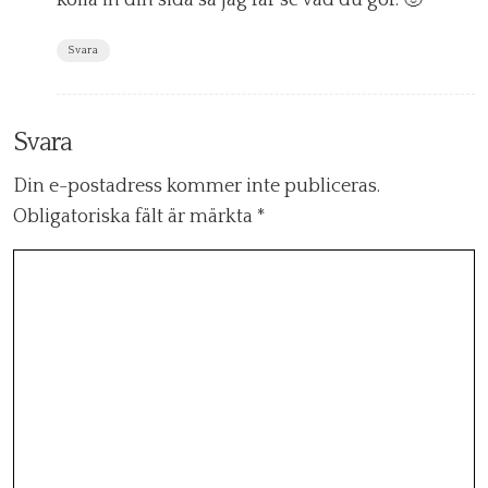
kolla in din sida så jag får se vad du gör. 🙂
Svara
Svara
Din e-postadress kommer inte publiceras.
Obligatoriska fält är märkta
*