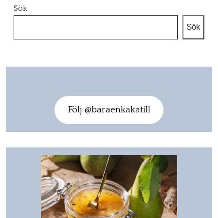
Sök
Sök
Följ @baraenkakatill