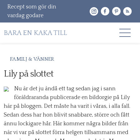
Recept som gör din
vardag godare
Gå
RECEPT
FAMILJ & VÄNNER
vidare
OM MIG
Lily på slottet
till
innehåll
KONTAKT & PR
Nu är det ju ändå ett tag sedan jag i sann
föräldraranda publicerade en bildorgie på Lily
Sök
här på bloggen. Det måste ha varit i våras, i alla fall.
efter:
Sedan dess har hon blivit snabbare, större och fått
ännu lockigare hår. Här kommer några bilder från
när vi var på slottet förra helgen tillsammans med