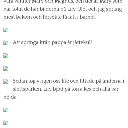
våra vänner Mary och Magnus, och det är Mary som
har fotat de här bilderna på Lily. Olof och jag sprang
mest bakom och försökte få fatt i barnet.
Att springa ifrån pappa är jättekul!
Sedan tog vi igen oss lite och tittade på änderna i
slottsparken. Lily bjöd på torra kex och alla var
nöjda.