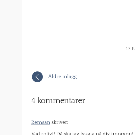
17 J
Äldre inlägg
4 kommentarer
Remsan
skriver:
Vad roligt! Då ska jag lyssna på dig imorgon!