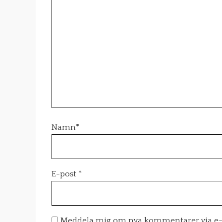
Namn
*
E-post
*
Meddela mig om nya kommentarer via e-