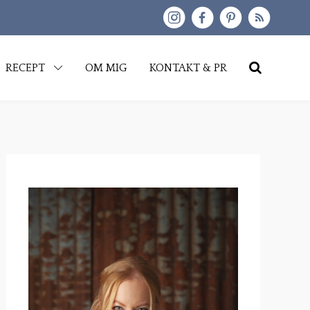
kip
RECEPT
OM MIG
KONTAKT & PR
o
content