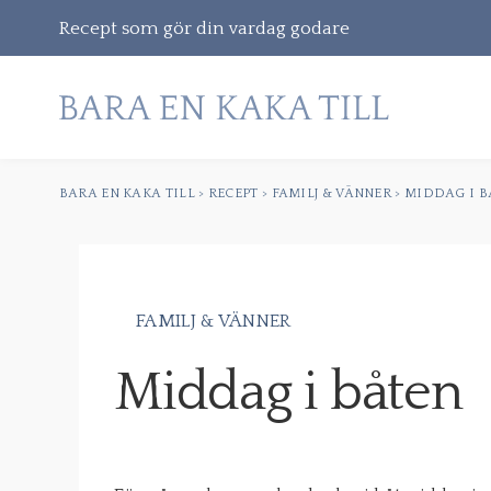
Recept som gör din vardag godare
BARA EN KAKA TILL
>
RECEPT
>
FAMILJ & VÄNNER
>
MIDDAG I B
Gå
vidare
till
innehåll
FAMILJ & VÄNNER
Sök
Middag i båten
efter: