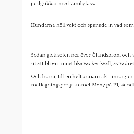
jordgubbar med vaniljglass.
Hundarna höll vakt och spanade in vad som
Sedan gick solen ner över Ölandsbron, och vi 
ut att bli en minst lika vacker kväll, av vädre
Och hörni, till en helt annan sak – imorgon s
matlagningsprogrammet Meny på
P1
, så ra