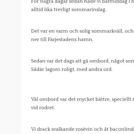
För några dagar sedan hade vi båtmiddag i
alltid lika trevligt sommarinslag.
Det var en varm och solig sommarkväll, och B
ner till Färjestadens hamn.
Sedan var det dags att gå ombord, något som 
Sådär lagom roligt, med andra ord.
Väl ombord var det mycket bättre, speciellt
vid rodret.
Vi drack svalkande rosévin och åt baconlinda