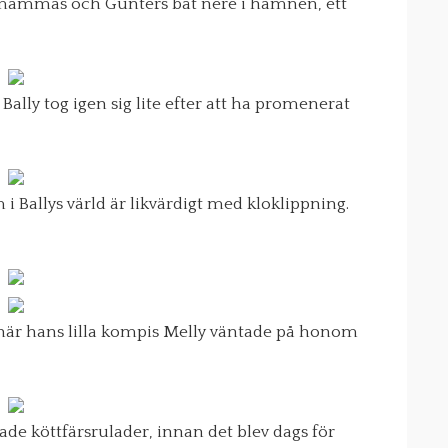
 mammas och Günters båt nere i hamnen, ett
ally tog igen sig lite efter att ha promenerat
i Ballys värld är likvärdigt med kloklippning.
 när hans lilla kompis Melly väntade på honom
de köttfärsrulader, innan det blev dags för