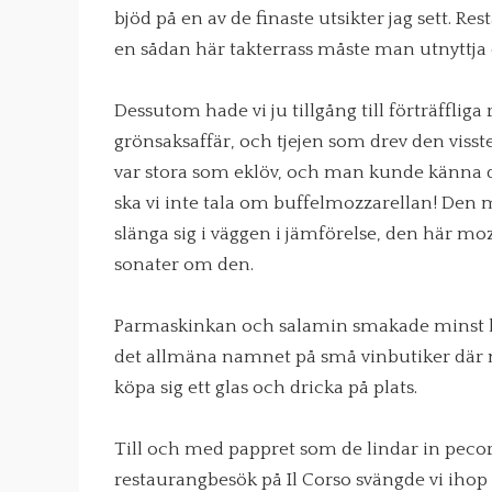
bjöd på en av de finaste utsikter jag sett. Re
en sådan här takterrass måste man utnyttja
Dessutom hade vi ju tillgång till förträffliga 
grönsaksaffär, och tjejen som drev den viss
var stora som eklöv, och man kunde känna d
ska vi inte tala om buffelmozzarellan! Den
slänga sig i väggen i jämförelse, den här moz
sonater om den.
Parmaskinkan och salamin smakade minst lik
det allmäna namnet på små vinbutiker där m
köpa sig ett glas och dricka på plats.
Till och med pappret som de lindar in pecori
restaurangbesök på Il Corso svängde vi ihop 