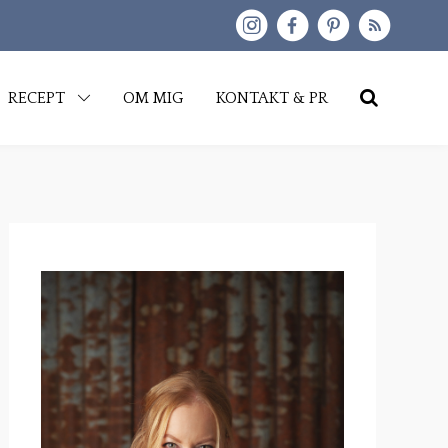
kip
RECEPT
OM MIG
KONTAKT & PR
o
content