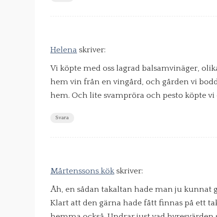
Helena
skriver:
Vi köpte med oss lagrad balsamvinäger, olik
hem vin från en vingård, och gården vi bodde
hem. Och lite svampröra och pesto köpte vi o
Svara
Mårtenssons kök
skriver:
Åh, en sådan takaltan hade man ju kunnat ge 
Klart att den gärna hade fått finnas på ett t
hemma också. Undrar just vad hyresvärden 