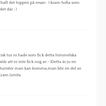
 haft det toppen på resan : ) kram Sofia som
et där ; )
astisk tur ni hade som fick detta himmelska
r att ni inte fick nog av :-)Detta är ju en
 turister man kan komma,man blir en del av
 Kram Lenita