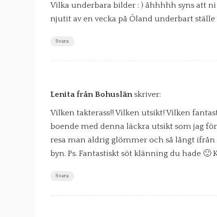
Vilka underbara bilder : ) åhhhhh syns att ni
njutit av en vecka på Öland underbart ställe d
Svara
Lenita från Bohuslän
skriver:
Vilken takterass!! Vilken utsikt! Vilken fant
boende med denna läckra utsikt som jag förstå
resa man aldrig glömmer och så långt ifrån
byn. Ps. Fantastiskt söt klänning du hade 🙂
Svara