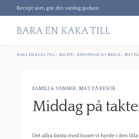
Recept som gör din vardag godare
BARA EN KAKA TILL
>
RECEPT
>
REPORTAGE & I MEDIA
>
MAT PÅ
Gå
vidare
till
innehåll
FAMILJ & VÄNNER
MAT PÅ RESOR
Sök
Middag på takte
efter:
Det allra bästa med huset vi hyrde i den lil