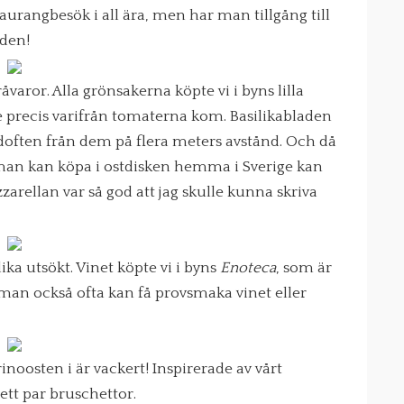
staurangbesök i all ära, men har man tillgång till
 den!
råvaror. Alla grönsakerna köpte vi i byns lilla
te precis varifrån tomaterna kom. Basilikabladen
often från dem på flera meters avstånd. Och då
 man kan köpa i ostdisken hemma i Sverige kan
zarellan var så god att jag skulle kunna skriva
a utsökt. Vinet köpte vi i byns
Enoteca
, som är
an också ofta kan få provsmaka vinet eller
noosten i är vackert! Inspirerade av vårt
ett par bruschettor.