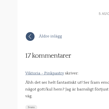
5 AUG
Äldre inlägg
17 kommentarer
Viktoria - Pinkpastry
skriver:
Åhh det ser helt fantastiskt ut! Ser fram emo
något gott/kul hem? Jag är barnsligt förtjus
väg.
Svara