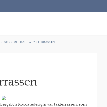
S
t
 RESOR
>
MIDDAG PÅ TAKTERRASSEN
RECEPT
OM MIG
KONTAKT & PR
rrassen
la bergsbyn Roccatederighi var takterrassen, som