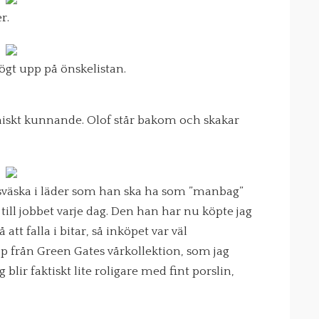
r.
ögt upp på önskelistan.
ekniskt kunnande. Olof står bakom och skakar
emsväska i läder som han ska ha som ”manbag”
till jobbet varje dag. Den han har nu köpte jag
att falla i bitar, så inköpet var väl
pp från Green Gates vårkollektion, som jag
lir faktiskt lite roligare med fint porslin,