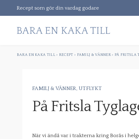
Recept som gör din vardag godare
BARA EN KAKA TILL
>
RECEPT
>
FAMILJ & VÄNNER
>
PÅ FRITSLA
Gå
vidare
till
innehåll
FAMILJ & VÄNNER
UTFLYKT
Sök
På Fritsla Tyglag
efter:
När vi ändå var i trakterna kring Borås i helg