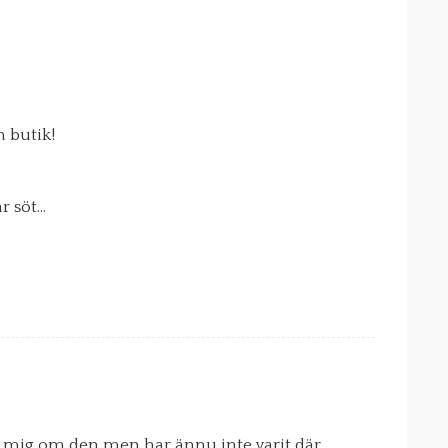
 butik!
ar söt…
de mig om den men har ännu inte varit där.