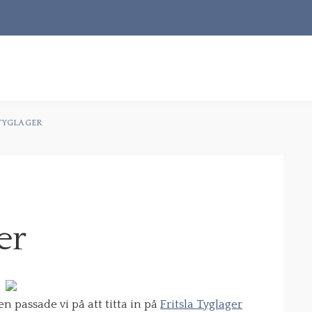
S
t
 TYGLAGER
RECEPT
OM MIG
KONTAKT & PR
er
en passade vi på att titta in på
Fritsla Tyglager