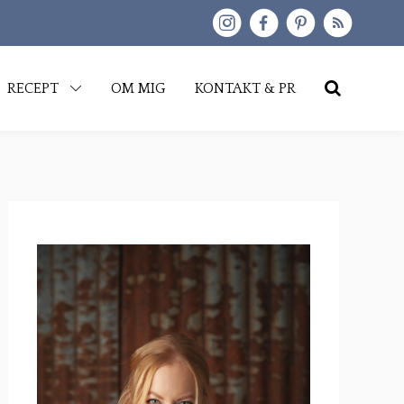
kip
RECEPT
OM MIG
KONTAKT & PR
o
content