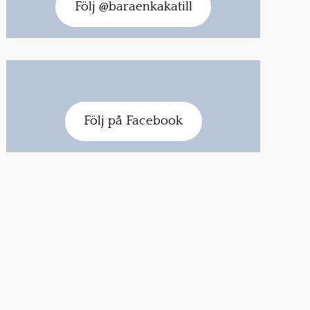
Följ @baraenkakatill
Följ på Facebook