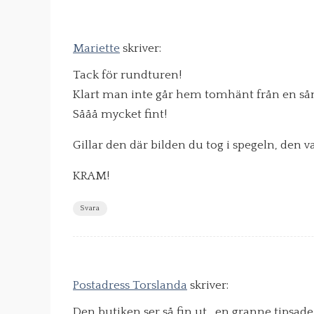
Mariette
skriver:
Tack för rundturen!
Klart man inte går hem tomhänt från en sån
Sååå mycket fint!
Gillar den där bilden du tog i spegeln, den v
KRAM!
Svara
Postadress Torslanda
skriver:
Den butiken ser så fin ut , en granne tipsa