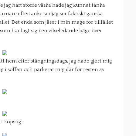
de jag haft större väska hade jag kunnat tänka
rmare eftertanke ser jag ser faktiskt ganska
llet. Det enda som jäser i min mage för tillfället
 som har lagt sig i en vilseledande båge över
ått hem efter stängningsdags, jag hade gjort mig
 i soffan och parkerat mig där för resten av
rt köpsug…