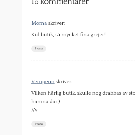
16 kommentarer
Moma
skriver:
Kul butik, så mycket fina grejer!
Svara
Veropenn
skriver:
Vilken härlig butik. skulle nog drabbas av s
hamna där:)
//v
Svara