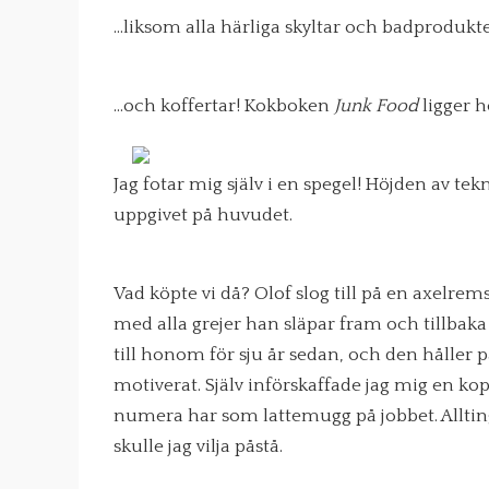
…liksom alla härliga skyltar och badprodukte
…och koffertar! Kokboken
Junk Food
ligger h
Jag fotar mig själv i en spegel! Höjden av t
uppgivet på huvudet.
Vad köpte vi då? Olof slog till på en axelr
med alla grejer han släpar fram och tillbaka 
till honom för sju år sedan, och den håller på 
motiverat. Själv införskaffade jag mig en ko
numera har som lattemugg på jobbet. Allting b
skulle jag vilja påstå.