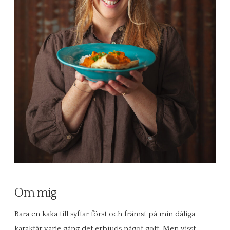
Om mig
Bara en kaka till syftar först och främst på min dåliga
karaktär varje gång det erbjuds något gott. Men visst