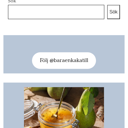
Sök
Sök
Följ @baraenkakatill