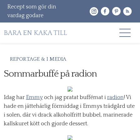
Recept som gör din
vardag godare
Gå
RECEPT
REPORTAGE & I MEDIA
vidare
OM MIG
Sommarbuffé på radion
till
innehåll
KONTAKT & PR
Idag har
Emmy
och jag pratat buffémat i
radion
! Vi
Sök
hade en jättehärlig förmiddag i Emmys trädgård ute
efter:
i solen, där vi drack alkoholfritt bubbel, marinerade
kallskuret kött och gjorde dessert.