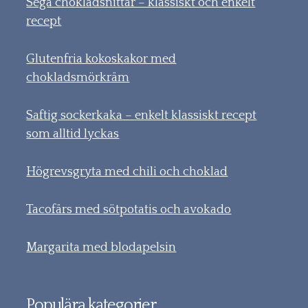
Sega chokladsnittar – klassiskt och enkelt
recept
Glutenfria kokoskakor med
chokladsmörkräm
Saftig sockerkaka – enkelt klassiskt recept
som alltid lyckas
Högrevsgryta med chili och choklad
Tacofärs med sötpotatis och avokado
Margarita med blodapelsin
Populära kategorier