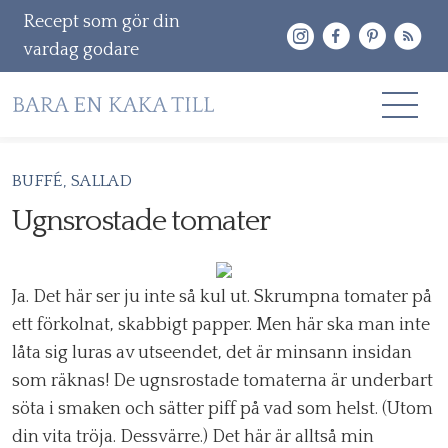
Recept som gör din
vardag godare
Gå
BUFFÉ
SALLAD
RECEPT
vidare
Ugnsrostade tomater
OM MIG
till
innehåll
KONTAKT & PR
Ja. Det här ser ju inte så kul ut. Skrumpna tomater på
Sök
ett förkolnat, skabbigt papper. Men här ska man inte
efter:
låta sig luras av utseendet, det är minsann insidan
som räknas! De ugnsrostade tomaterna är underbart
söta i smaken och sätter piff på vad som helst. (Utom
din vita tröja. Dessvärre.) Det här är alltså min