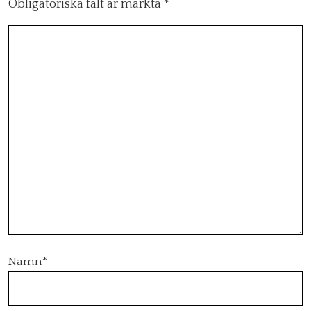
Obligatoriska fält är märkta
*
Namn
*