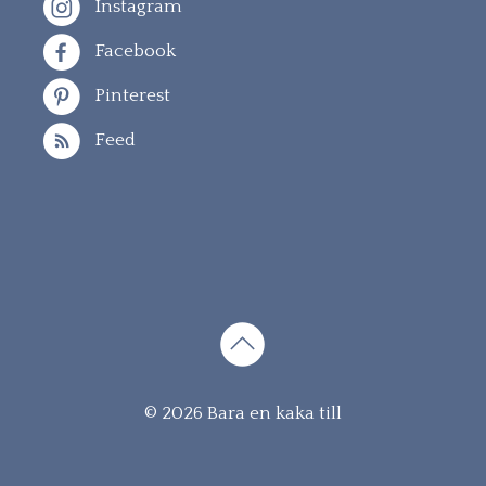
Instagram
Facebook
Pinterest
Feed
Gå
© 2026 Bara en kaka till
vidare
till