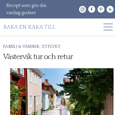
Recept som gör din
vardag godare
Gå
FAMILJ & VÄNNER
UTFLYKT
RECEPT
vidare
Västervik tur och retur
OM MIG
till
innehåll
KONTAKT & PR
Sök
efter: