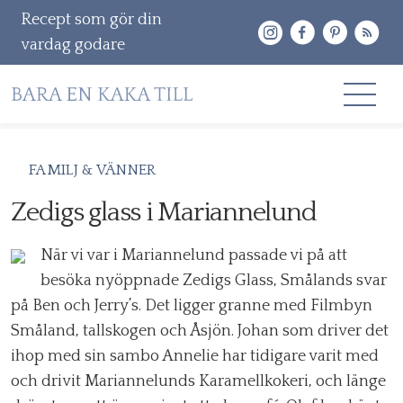
Recept som gör din
vardag godare
Gå
RECEPT
FAMILJ & VÄNNER
vidare
OM MIG
Zedigs glass i Mariannelund
till
innehåll
KONTAKT & PR
När vi var i Mariannelund passade vi på att
besöka nyöppnade Zedigs Glass, Smålands svar
Sök
på Ben och Jerry’s. Det ligger granne med Filmbyn
efter:
Småland, tallskogen och Åsjön. Johan som driver det
ihop med sin sambo Annelie har tidigare varit med
och drivit Mariannelunds Karamellkokeri, och länge