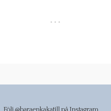
Följ
@baraenkakatill
på Instagram