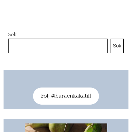
Sök
Sök
Följ @baraenkakatill