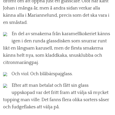
drömt om att öppna just ett glasscafé. Olof har känt
Johan i många år, men å andra sidan verkar alla
känna alla i Mariannelund, precis som det ska vara i
en småstad.
En del av smakerna från karamellkokeriet känns
igen i den runda glassdisken som snurrar runt
likt en långsam karusell, men de flesta smakerna
känns helt nya, som kladdkaka, snusklubba och
citronmarängpaj.
Och viol. Och blåbärspajglass.
Efter att man betalat och fått sin glass
uppskopad var det fritt fram att välja så mycket
topping man ville. Det fanns flera olika sorters såser
och fudgeflakes att välja på.