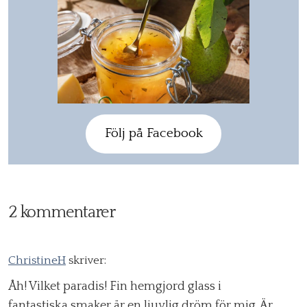
Följ på Facebook
2 kommentarer
ChristineH
skriver:
Åh! Vilket paradis! Fin hemgjord glass i
fantastiska smaker är en ljuvlig dröm för mig. Är