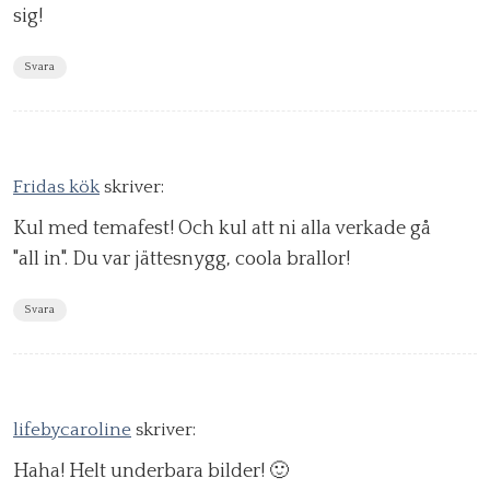
sig!
Svara
Fridas kök
skriver:
Kul med temafest! Och kul att ni alla verkade gå
"all in". Du var jättesnygg, coola brallor!
Svara
lifebycaroline
skriver:
Haha! Helt underbara bilder! 🙂