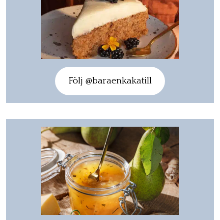
Följ @baraenkakatill