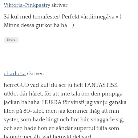
Viktoria-Pinkpastry
skriver:
Så kul med temafester! Perfekt värdinnegåva = )
Minns dessa gurkor ha ha = )
Svara
charlotta
skriver:
herreGUD vad kul! du ser ju helt FANTASTISK
ut!det där håret, för att inte tala om den pimpiga
jackan hahaha. HURRA för vinst! jag var ju ganska
liten på 80-talet, men jag kommer ihåg att min
syster, som hade långt och fint hår, snaggade sig,
och sen hade hon en såndär superful fläta som
hängde ner. åh, vad hemskt det var!