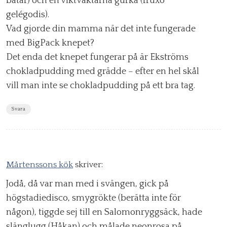
båtar) och en viktväktarna gurka (fruxo
gelégodis).
Vad gjorde din mamma när det inte fungerade
med BigPack knepet?
Det enda det knepet fungerar på är Ekströms
chokladpudding med grädde – efter en hel skål
vill man inte se chokladpudding på ett bra tag.
Svara
Mårtenssons kök
skriver:
Jodå, då var man med i svängen, gick på
högstadiedisco, smygrökte (berätta inte för
någon), tiggde sej till en Salomonryggsäck, hade
slänglugg (Håkan) och målade neonrosa på