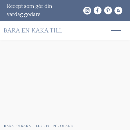
Recept som gör din
vardag godare
Gå
RECEPT
vidare
OM MIG
till
innehåll
KONTAKT & PR
Sök
efter:
BARA EN KAKA TILL
>
RECEPT
>
ÖLAND