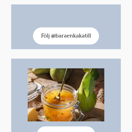
Följ @baraenkakatill