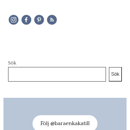
Sök
Sök
Följ @baraenkakatill