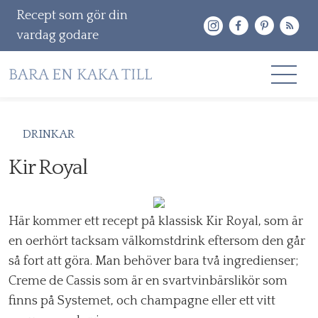
Recept som gör din
vardag godare
Gå
RECEPT
DRINKAR
vidare
OM MIG
Kir Royal
till
innehåll
KONTAKT & PR
Här kommer ett recept på klassisk Kir Royal, som är
Sök
en oerhört tacksam välkomstdrink eftersom den går
efter:
så fort att göra. Man behöver bara två ingredienser;
Creme de Cassis som är en svartvinbärslikör som
finns på Systemet, och champagne eller ett vitt