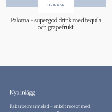
DRINKAR
Paloma – supergod drink med tequila
och grapefrukt!
Nya inlägg
Rabarbermarmelad – enkelt recept med