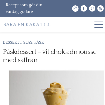
Recept som gör din
vardag godare
Gå
DESSERT I GLAS
PÅSK
RECEPT
vidare
Påskdessert – vit chokladmousse
OM MIG
till
med saffran
innehåll
KONTAKT & PR
Sök
efter: