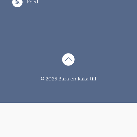
Feed
Gå
© 2026 Bara en kaka till
vidare
till
innehåll