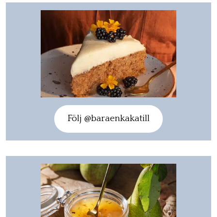
Följ @baraenkakatill