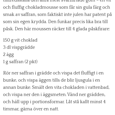
tillfredsställa den allra mest svårflirtade gom – en vit
och fluffig chokladmousse som får sin gula färg och
smak av saffran, som faktiskt inte julen har patent på
som sin egen krydda. Den funkar precis lika bra till
påsk. Den här moussen räcker till 4 glada påskfirare:
150 g vit choklad
3 dl vispgrädde
2 ägg
1 g saffran (2 pkt)
Rör ner saffran i grädde och vispa det fluffigt i en
bunke, och vispa äggen tills de blir ljusgula i en
annan bunke. Smält den vita chokladen i vattenbad,
och vispa ner den i äggsmeten. Vänd ner grädden,
och häll upp i portionsformar. Låt stå kallt minst 4
timmar, gärna över en natt.