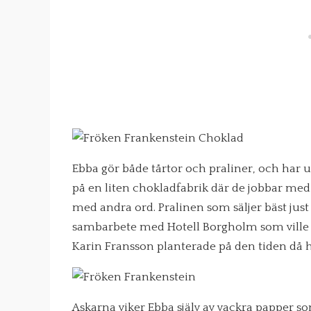
Ebba gör både tårtor och praliner, och har ut
på en liten chokladfabrik där de jobbar med
med andra ord. Pralinen som säljer bäst jus
sambarbete med Hotell Borgholm som ville
Karin Fransson planterade på den tiden då h
Askarna viker Ebba själv av vackra papper s