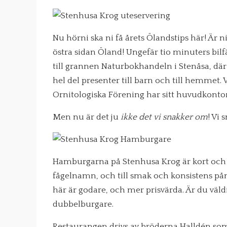
Nu hörni ska ni få årets Ölandstips här! Är 
östra sidan Öland! Ungefär tio minuters bilf
till grannen Naturbokhandeln i Stenåsa, dä
hel del presenter till barn och till hemmet. 
Ornitologiska Förening har sitt huvudkont
Men nu är det ju
ikke det vi snakker om
! Vi
Hamburgarna på Stenhusa Krog är kort och go
fågelnamn, och till smak och konsistens påm
här är godare, och mer prisvärda. Är du vä
dubbelburgare.
Restaurangen drivs av bröderna Halldén so