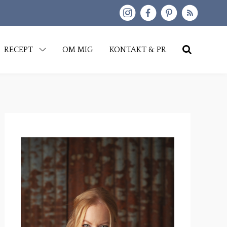
kip
RECEPT
OM MIG
KONTAKT & PR
o
content