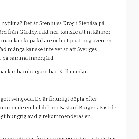
ni nyfikna? Det är Stenhusa Krog i Stenåsa på
ärd från Gårdby, rakt ner. Kanske att ni känner
r man kan köpa kikare och otippat nog även en
Vad många kanske inte vet är att Sveriges
or på samma innergård.
 snackar hamburgare här. Kolla nedan.
tt svingoda. De är finurligt döpta efter
inner de en hel del om Bastard Burgers. Fast de
ldigt hungrig av dig rekommenderas en
m öppnade den förra säsongen redan, och de har