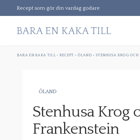
Recept som gör din vardag godare
BARA EN KAKA TILL
>
RECEPT
>
ÖLAND
>
STENHUSA KROG OCH 
Gå
vidare
till
innehåll
ÖLAND
Sök
Stenhusa Krog 
efter:
Frankenstein