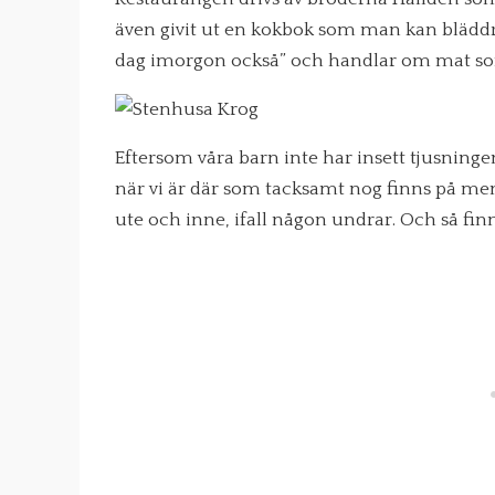
även givit ut en kokbok som man kan bläddra
dag imorgon också” och handlar om mat som
Eftersom våra barn inte har insett tjusni
när vi är där som tacksamt nog finns på me
ute och inne, ifall någon undrar. Och så finn