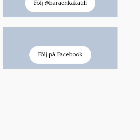
Följ @baraenkakatill
Följ på Facebook