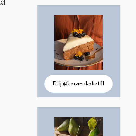
ad
Följ @baraenkakatill