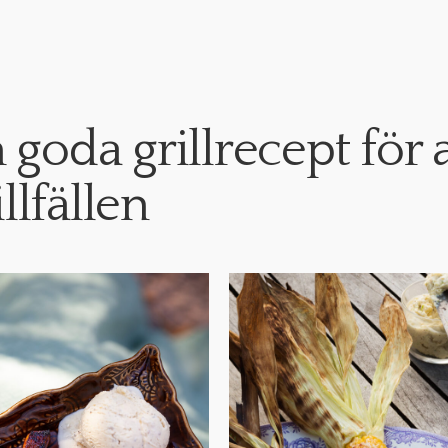
 goda grillrecept för a
illfällen