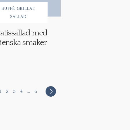
BUFFÉ
GRILLAT
SALLAD
atissallad med
lienska smaker
1
2
3
4
…
6