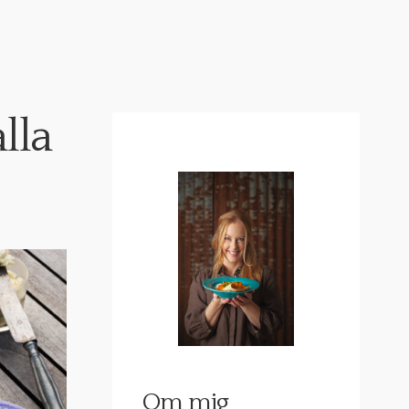
lla
Om mig