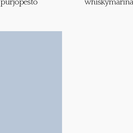
purjopesto
whiskymarin