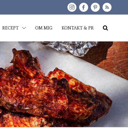
kip
RECEPT
OM MIG
KONTAKT & PR
o
content