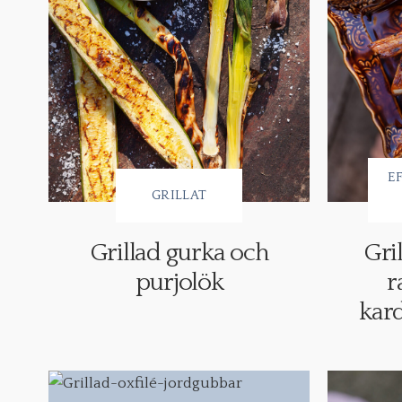
E
GRILLAT
Grillad gurka och
Gri
purjolök
r
kar