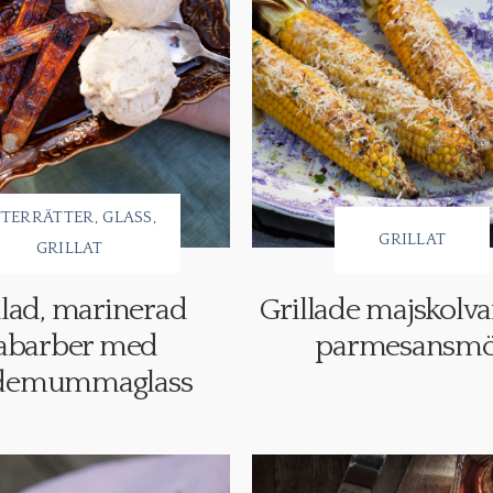
FTERRÄTTER
GLASS
GRILLAT
GRILLAT
llad, marinerad
Grillade majskolv
abarber med
parmesansm
demummaglass