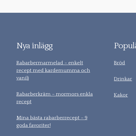
Nya inlägg
Populä
Rabarbermarmelad – enkelt
Bröd
recept med kardemumma och
vanilj
Drinkar
Rabarberkräm – mormors enkla
Kakor
recept
Mina bästa rabarberrecept – 9
goda favoriter!