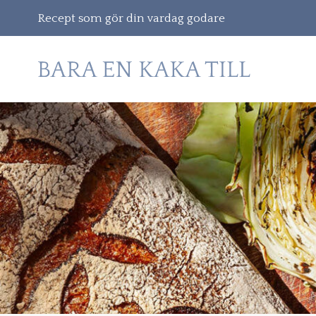
Recept som gör din vardag godare
Gå
vidare
till
innehåll
Sök
efter: