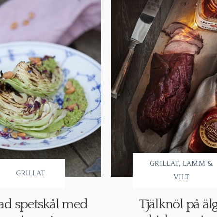
GRILLAT
LAMM &
GRILLAT
VILT
lad spetskål med
Tjälknöl på älg