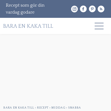
Recept som gör din
vardag godare
Gå
RECEPT
vidare
OM MIG
till
innehåll
KONTAKT & PR
Sök
efter:
BARA EN KAKA TILL
>
RECEPT
>
MIDDAG
>
SNABBA