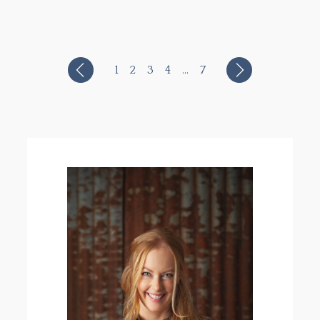
1
2
3
4
…
7