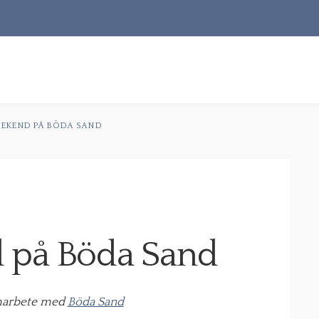
S
t
EEKEND PÅ BÖDA SAND
RECEPT
OM MIG
KONTAKT & PR
 på Böda Sand
amarbete med
Böda Sand