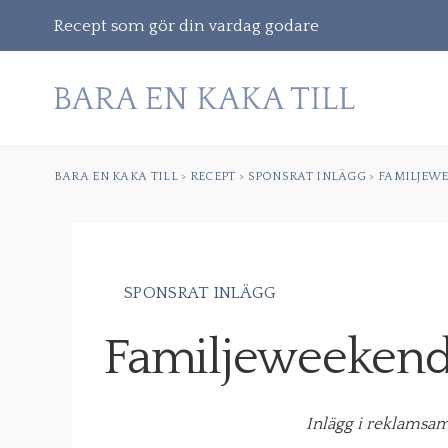
Recept som gör din vardag godare
BARA EN KAKA TILL
>
RECEPT
>
SPONSRAT INLÄGG
>
FAMILJEW
Gå
vidare
till
innehåll
SPONSRAT INLÄGG
Sök
Familjeweekend
efter:
Inlägg i reklams