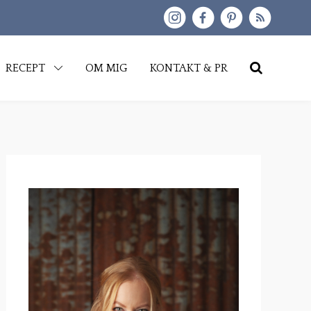
kip
RECEPT
OM MIG
KONTAKT & PR
o
content