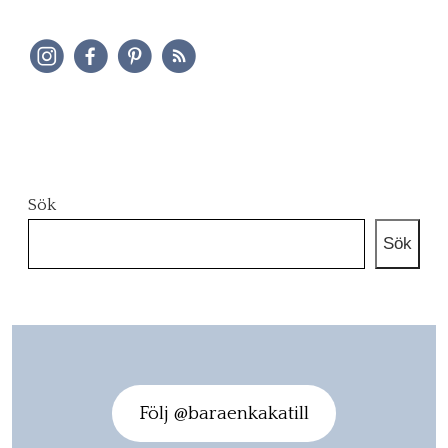
Sök
Sök
Följ @baraenkakatill