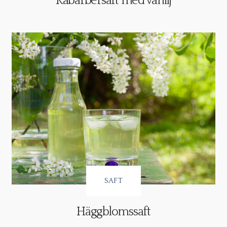
Rabarbersaft med vanilj
SAFT
Häggblomssaft