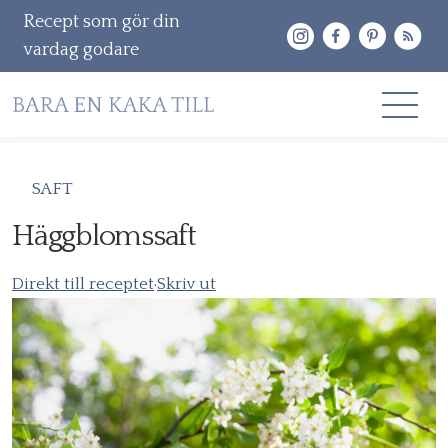
Recept som gör din
vardag godare
Gå
RECEPT
SAFT
vidare
OM MIG
Häggblomssaft
till
innehåll
KONTAKT & PR
Direkt till receptet
·
Skriv ut
Sök
efter: