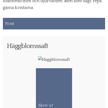
folkmedicinen och djurvården. Men som sagt, repa
gärna kvistarna.
Print
Häggblomssaft
Skriv ut