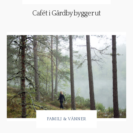
Cafét i Gårdby bygger ut
FAMILJ & VÄNNER