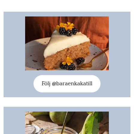
Följ @baraenkakatill