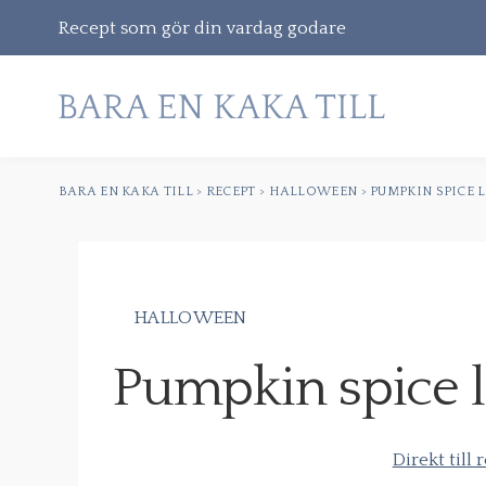
Recept som gör din vardag godare
BARA EN KAKA TILL
>
RECEPT
>
HALLOWEEN
>
PUMPKIN SPICE 
Gå
vidare
till
innehåll
HALLOWEEN
Sök
Pumpkin spice l
efter:
Direkt till 