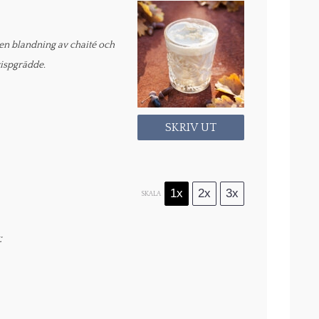
en blandning av chaité och
vispgrädde.
SKRIV UT
1x
2x
3x
SKALA
: