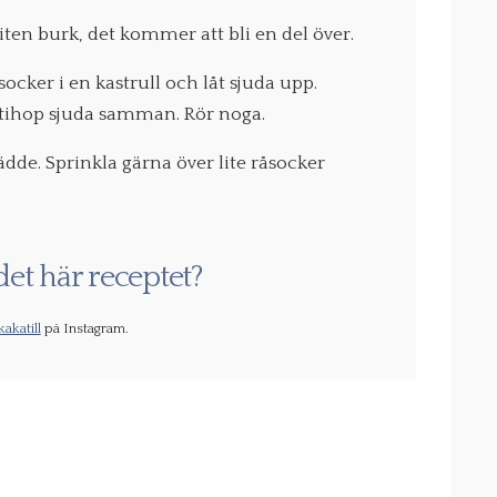
ten burk, det kommer att bli en del över.
ocker i en kastrull och låt sjuda upp.
ltihop sjuda samman. Rör noga.
dde. Sprinkla gärna över lite råsocker
det här receptet?
akatill
på Instagram.