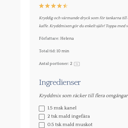
1
2
3
4
5
Star
Stars
Stars
Stars
Stars
Kryddig och värmande dryck som för tankarna till 
kaffe. Kryddmixen gör du enkelt själv! Toppa med 
Författare:
Helena
Total tid:
10 min
Antal portioner:
2
1
x
Ingredienser
Kryddmix som räcker till flera omgångar
1.5
msk kanel
2
tsk mald ingefära
0.5
tsk mald muskot