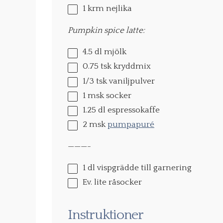
1
krm nejlika
Pumpkin spice latte:
4.5
dl mjölk
0.75
tsk kryddmix
1/3
tsk vaniljpulver
1
msk socker
1.25
dl espressokaffe
2
msk
pumpapuré
———-
1
dl vispgrädde till garnering
Ev. lite råsocker
Instruktioner