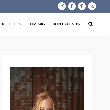
kip
RECEPT
OM MIG
KONTAKT & PR
o
content